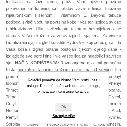
testiranja na životinjama, pruža Vam nježno prozirno
pokrivanje za iluminirajući i blistav završni finiša. Infuziran
hijaluronskom kiselinom i vitaminom E, Beyond tekuća
podloga izvlači vodu na površinu kože i Vaš ten izgleda svježe
i hidratizirano. Ultra svilenkasta tekstura besprijekorno se
stapa s Vašom kožom za zdrav izgled i sjaj tena. Za visoko
hidratizirani sjajni izgled koristite Hydra Veil koji će osigurati da
Vaša koža i izgled ostane postojan tijekom cijelog dana -
izgladit će sve pore i fine linije vašeg lica za mladolik i savršen
sjaj.
NAČIN KORIŠTENJA
: Ravnomjerno aplicirati pomoćnu
Kista bockalice, laganim kružnim pokretima od sredine lica
prema van. SASTOJCI: Aqua/Water/Eau, Isononyl
Kolačići pomažu da bismo Vam pružili našu
Isononanoate, Neopentyl Glycol Diheptanoate, Phenyl
uslugu. Koristeći našu web stranicu i uslugu,
Trimethicone, Polymethylsilsesquioxane,
prihvaćate i korištenje kolačića.
Trimethylsiloxysilicate, Peg-10 Dimethicone, Butylene Glycol,
Cetyl Peg/Ppg-10/1 Dimethicone, Glycerin, Disteardimonium
OK
Hectorite, Isododecane, Phenoxyethanol, Isostearic Acid,
Saznajte više
Pentylene Glycol, Ethylene/Propylene/Styrene Copolymer,
Sorbitan Oleate, Triethoxycaprylylsilane, Chlorphenesin,