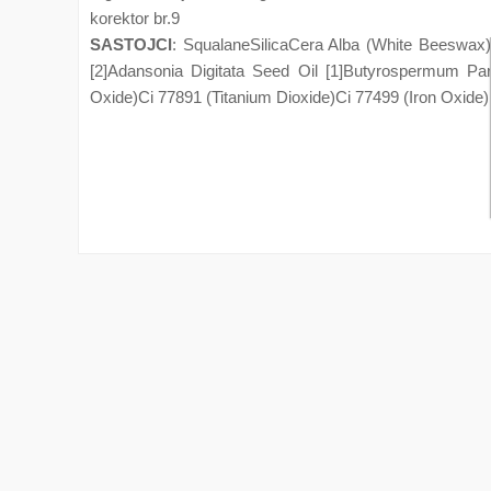
korektor br.9
SASTOJCI
: SqualaneSilicaCera Alba (White Beeswax)
[2]Adansonia Digitata Seed Oil [1]Butyrospermum Par
Oxide)Ci 77891 (Titanium Dioxide)Ci 77499 (Iron Oxide) *