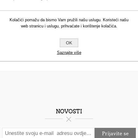
 Extract [1]Copernica Cerifera (Carnauba) Wax [1]Prunus Amygdalu
kii (Shea) Butter [1]Parfum (Fragrance)SqualeneTocopherolMože sa
Kolačići pomažu da bismo Vam pružili našu uslugu. Koristeći našu
web stranicu i uslugu, prihvaćate i korištenje kolačića.
 ( 1 ) iz organskog uzgoja * ( 2 ) proizvedeno od organskih sirovina
OK
Saznajte više
NOVOSTI