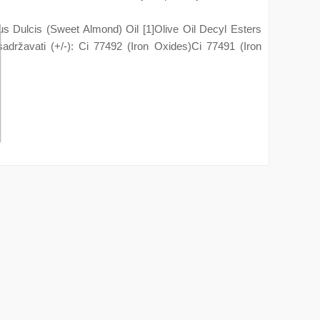
s Dulcis (Sweet Almond) Oil [1]Olive Oil Decyl Esters
državati (+/-): Ci 77492 (Iron Oxides)Ci 77491 (Iron