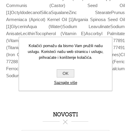
Communis (Castor) Seed Oil
[1]OctyldodecanolSilicaSqualaneZinc StearatePrunus
Armeniaca (Apricot) Kernel Oil [1]Argania Spinosa Seed Oil
[1]GlycerinAqua (Water)Sodium LeavulinateSodium
AnisateLecithinTocopherol (Vitamin E)Ascorbyl Palmitate
(Vitamin C)Citric AcidMože sadržavati (+/-): Ci 77891
Kolačići pomažu da bismo Vam pružili našu
(Titanium Dioxide)Ci 75470Ci 77492 (Iron Oxides)Ci 77491
uslugu. Koristeći našu web stranicu i uslugu,
(Iron Oxide)Ci 77499 (Iron Oxide)Ci 77007 (Ultramarines)CI
prihvaćate i korištenje kolačića.
77288 (chromium oxide green)CI 77510 (Ferric
Ferrocyanide)Ci 77742 (Manganese Violet)TalcKaolinCalcium
OK
Sodium BorosilicateTin Oxide* (1) iz organskog uzgoja
Saznajte više
NOVOSTI