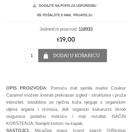
Jedninični proizvod:
118933
€19,00
OPIS PROIZVODA
: Pomoću mat sjenila marke Couleur
Caramel možete kreirati prekrasan izgled - strukturira i pruža
intenzitet. Istodobno se nježna koža njeguje s organskim
uljima argana i ricinusa, dok organski kukuruzni škrob
osigurava podatnu mekoću i mat rezultat. NAČIN
KORŠTENJA: Nanijeti kistom na kapak.
SASTOJCI
: MicaZea mays (corn) starch [1]Ricinus