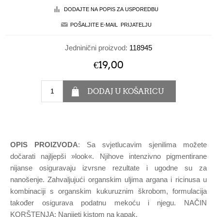
Jedninični proizvod:
118945
€19,00
OPIS PROIZVODA
: Sa svjetlucavim sjenilima možete
dočarati najljepši »look«. Njihove intenzivno pigmentirane
nijanse osiguravaju izvrsne rezultate i ugodne su za
nanošenje. Zahvaljujući organskim uljima argana i ricinusa u
kombinaciji s organskim kukuruznim škrobom, formulacija
također osigurava podatnu mekoću i njegu. NAČIN
KORŠTENJA: Nanijeti kistom na kapak.