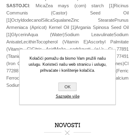
SASTOJCI
: MicaZea mays (corn) starch [1]Ricinus
Communis (Castor) Seed Oil
[1]OctyldodecanolSilicaSqualaneZinc StearatePrunus
Armeniaca (Apricot) Kernel Oil [1]Argania Spinosa Seed Oil
[1]GlycerinAqua (Water)Sodium LeavulinateSodium
AnisateLecithinTocopherol (Vitamin E)Ascorbyl Palmitate
(Vitamin C)Citric AcidMože sadržavati (+/-): Ci 77891
(Titanium Dioxide)Ci 75470Ci 77492 (Iron Oxides)Ci 77491
Kolačići pomažu da bismo Vam pružili našu
(Iron Oxide)Ci 77499 (Iron Oxide)Ci 77007 (Ultramarines)CI
uslugu. Koristeći našu web stranicu i uslugu,
77288 (chromium oxide green)CI 77510 (Ferric
prihvaćate i korištenje kolačića.
Ferrocyanide)Ci 77742 (Manganese Violet)TalcKaolinCalcium
Sodium BorosilicateTin Oxide* (1) iz organskog uzgoja
OK
Saznajte više
NOVOSTI