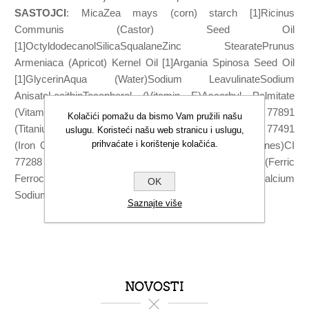
SASTOJCI
: MicaZea mays (corn) starch [1]Ricinus
Communis (Castor) Seed Oil
[1]OctyldodecanolSilicaSqualaneZinc StearatePrunus
Armeniaca (Apricot) Kernel Oil [1]Argania Spinosa Seed Oil
[1]GlycerinAqua (Water)Sodium LeavulinateSodium
AnisateLecithinTocopherol (Vitamin E)Ascorbyl Palmitate
(Vitamin C)Citric AcidMože sadržavati (+/-): Ci 77891
Kolačići pomažu da bismo Vam pružili našu
(Titanium Dioxide)Ci 75470Ci 77492 (Iron Oxides)Ci 77491
uslugu. Koristeći našu web stranicu i uslugu,
prihvaćate i korištenje kolačića.
(Iron Oxide)Ci 77499 (Iron Oxide)Ci 77007 (Ultramarines)CI
77288 (chromium oxide green)CI 77510 (Ferric
Ferrocyanide)Ci 77742 (Manganese Violet)TalcKaolinCalcium
OK
Sodium BorosilicateTin Oxide* (1) iz organskog uzgoja
Saznajte više
NOVOSTI