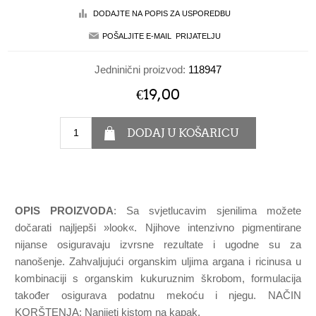
Jedninični proizvod:
118947
€19,00
OPIS PROIZVODA
: Sa svjetlucavim sjenilima možete
dočarati najljepši »look«. Njihove intenzivno pigmentirane
nijanse osiguravaju izvrsne rezultate i ugodne su za
nanošenje. Zahvaljujući organskim uljima argana i ricinusa u
kombinaciji s organskim kukuruznim škrobom, formulacija
također osigurava podatnu mekoću i njegu. NAČIN
KORŠTENJA: Nanijeti kistom na kapak.