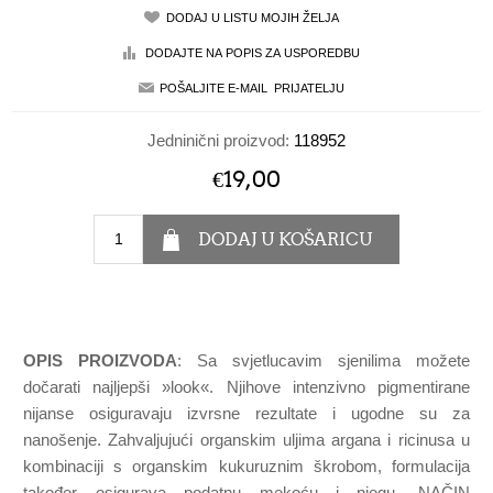
Jedninični proizvod:
118952
€19,00
OPIS PROIZVODA
: Sa svjetlucavim sjenilima možete
dočarati najljepši »look«. Njihove intenzivno pigmentirane
nijanse osiguravaju izvrsne rezultate i ugodne su za
nanošenje. Zahvaljujući organskim uljima argana i ricinusa u
kombinaciji s organskim kukuruznim škrobom, formulacija
također osigurava podatnu mekoću i njegu. NAČIN