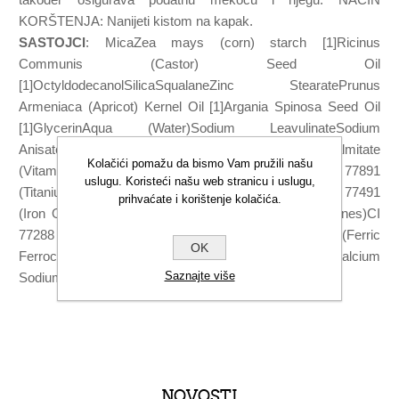
KORŠTENJA: Nanijeti kistom na kapak.
SASTOJCI
: MicaZea mays (corn) starch [1]Ricinus
Communis (Castor) Seed Oil
[1]OctyldodecanolSilicaSqualaneZinc StearatePrunus
Armeniaca (Apricot) Kernel Oil [1]Argania Spinosa Seed Oil
[1]GlycerinAqua (Water)Sodium LeavulinateSodium
AnisateLecithinTocopherol (Vitamin E)Ascorbyl Palmitate
Kolačići pomažu da bismo Vam pružili našu
(Vitamin C)Citric AcidMože sadržavati (+/-): Ci 77891
uslugu. Koristeći našu web stranicu i uslugu,
(Titanium Dioxide)Ci 75470Ci 77492 (Iron Oxides)Ci 77491
prihvaćate i korištenje kolačića.
(Iron Oxide)Ci 77499 (Iron Oxide)Ci 77007 (Ultramarines)CI
77288 (chromium oxide green)CI 77510 (Ferric
OK
Ferrocyanide)Ci 77742 (Manganese Violet)TalcKaolinCalcium
Saznajte više
Sodium BorosilicateTin Oxide* (1) iz organskog uzgoja
NOVOSTI