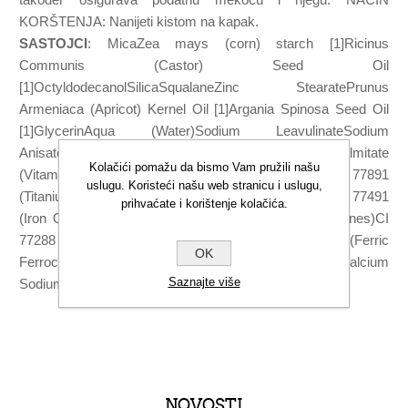
KORŠTENJA: Nanijeti kistom na kapak.
SASTOJCI
: MicaZea mays (corn) starch [1]Ricinus
Communis (Castor) Seed Oil
[1]OctyldodecanolSilicaSqualaneZinc StearatePrunus
Armeniaca (Apricot) Kernel Oil [1]Argania Spinosa Seed Oil
[1]GlycerinAqua (Water)Sodium LeavulinateSodium
AnisateLecithinTocopherol (Vitamin E)Ascorbyl Palmitate
Kolačići pomažu da bismo Vam pružili našu
(Vitamin C)Citric AcidMože sadržavati (+/-): Ci 77891
uslugu. Koristeći našu web stranicu i uslugu,
(Titanium Dioxide)Ci 75470Ci 77492 (Iron Oxides)Ci 77491
prihvaćate i korištenje kolačića.
(Iron Oxide)Ci 77499 (Iron Oxide)Ci 77007 (Ultramarines)CI
77288 (chromium oxide green)CI 77510 (Ferric
OK
Ferrocyanide)Ci 77742 (Manganese Violet)TalcKaolinCalcium
Saznajte više
Sodium BorosilicateTin Oxide* (1) iz organskog uzgoja
NOVOSTI