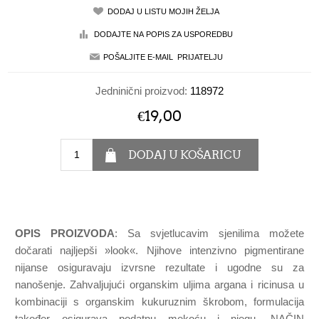
Jedninični proizvod:
118972
€19,00
OPIS PROIZVODA
: Sa svjetlucavim sjenilima možete
dočarati najljepši »look«. Njihove intenzivno pigmentirane
nijanse osiguravaju izvrsne rezultate i ugodne su za
nanošenje. Zahvaljujući organskim uljima argana i ricinusa u
kombinaciji s organskim kukuruznim škrobom, formulacija
također osigurava podatnu mekoću i njegu. NAČIN