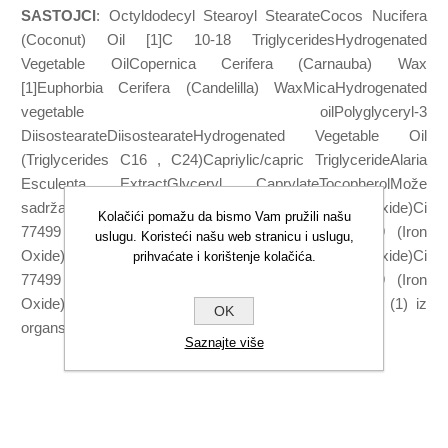
SASTOJCI
: Octyldodecyl Stearoyl StearateCocos Nucifera
(Coconut) Oil [1]C 10-18 TriglyceridesHydrogenated
Vegetable OilCopernica Cerifera (Carnauba) Wax
[1]Euphorbia Cerifera (Candelilla) WaxMicaHydrogenated
vegetable oilPolyglyceryl-3
DiisostearateDiisostearateHydrogenated Vegetable Oil
(Triglycerides C16 , C24)Capriylic/capric TriglycerideAlaria
Esculenta ExtractGlyceryl CaprylateTocopherolMože
sadržavati (+/-): Ci 77499 (Iron Oxide)Ci 77499 (Iron Oxide)Ci
Kolačići pomažu da bismo Vam pružili našu
77499 (Iron Oxide)Ci 77499 (Iron Oxide)Ci 77499 (Iron
uslugu. Koristeći našu web stranicu i uslugu,
Oxide)Ci 77499 (Iron Oxide)TalcCi 77499 (Iron Oxide)Ci
prihvaćate i korištenje kolačića.
77499 (Iron Oxide)Ci 77499 (Iron Oxide)Ci 77499 (Iron
Oxide)Tin dioxideCalcium Sodium BorosilicateSilica * (1) iz
OK
organskog uzgoja
Saznajte više