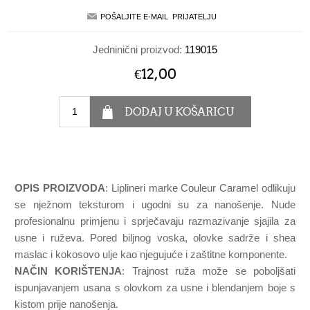
Jedninični proizvod:
119015
€12,00
OPIS PROIZVODA
: Liplineri marke Couleur Caramel odlikuju
se nježnom teksturom i ugodni su za nanošenje. Nude
profesionalnu primjenu i sprječavaju razmazivanje sjajila za
usne i ruževa. Pored biljnog voska, olovke sadrže i shea
maslac i kokosovo ulje kao njegujuće i zaštitne komponente.
NAČIN KORIŠTENJA
: Trajnost ruža može se poboljšati
ispunjavanjem usana s olovkom za usne i blendanjem boje s
kistom prije nanošenja.