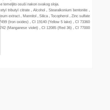
se temeljito osuši nakon svakog sloja.
tyl tributyl citrate , Alcohol , Stearalkonium bentonite ,
um extract , Mannitol , Silica , Tocopherol , Zinc sulfate
499 (Iron oxides) , CI 19140 (Yellow 5 lake) , CI 73360
 77742 (Manganese violet) , CI 12085 (Red 36) , CI 77000