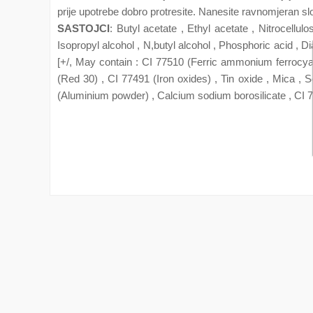
prije upotrebe dobro protresite. Nanesite ravnomjeran sl
SASTOJCI
: Butyl acetate , Ethyl acetate , Nitrocellulo
Isopropyl alcohol , N,butyl alcohol , Phosphoric acid , D
[+/, May contain : CI 77510 (Ferric ammonium ferrocyan
(Red 30) , CI 77491 (Iron oxides) , Tin oxide , Mica , 
(Aluminium powder) , Calcium sodium borosilicate , CI 