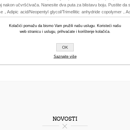
oj nakon učvršćivača. Nanesite dva puta za blistavu boju. Pustite da 
se , Adipic acid/Neopentyl glycol/Trimellitic anhydride copolymer , Ace
iacetone alcohol , Diatomaceous earth , Hexanal , Lithotamnion calcare
ide) , CI 15880 (Red 34 Lake) , CI 77891 (Titanium dioxide) , CI 77
Kolačići pomažu da bismo Vam pružili našu uslugu. Koristeći našu
web stranicu i uslugu, prihvaćate i korištenje kolačića.
Sorbic acid , CI 15850 (Red 7 lake) , Synthetic fluorphlogopite , CI
77007 (Ultramarines)* (1) iz organskog uzgoja
OK
Saznajte više
NOVOSTI