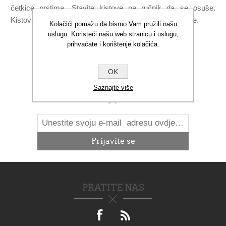
četkice prstima. Stavite kistove na ručnik da se osuše.
Kistovima je potrebno neko vrijeme da se potpuno osuše.
Kolačići pomažu da bismo Vam pružili našu
uslugu. Koristeći našu web stranicu i uslugu,
prihvaćate i korištenje kolačića.
OK
NOVOSTI
Saznajte više
PRATITE NAS