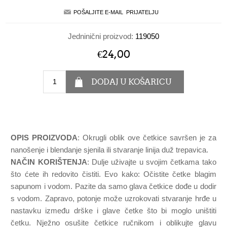
Jedninični proizvod:
119050
€24,00
OPIS PROIZVODA
: Okrugli oblik ove četkice savršen je za
nanošenje i blendanje sjenila ili stvaranje linija duž trepavica.
NAČIN KORIŠTENJA
: Dulje uživajte u svojim četkama tako
što ćete ih redovito čistiti. Evo kako: Očistite četke blagim
sapunom i vodom. Pazite da samo glava četkice dođe u dodir
s vodom. Zapravo, potonje može uzrokovati stvaranje hrđe u
nastavku između drške i glave četke što bi moglo uništiti
četku. Nježno osušite četkice ručnikom i oblikujte glavu