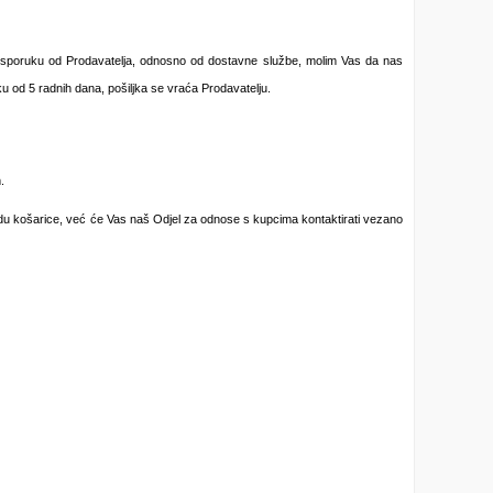
i isporuku od Prodavatelja, odnosno od dostavne službe, molim Vas da nas
ku od 5 radnih dana, pošiljka se vraća Prodavatelju.
.
du košarice, već će Vas naš Odjel za odnose s kupcima kontaktirati vezano