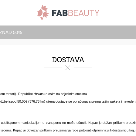
IZNAD 50%
DOSTAVA
om teritoriju Republike Hrvatske osim na pojedinim otocima.
žbe ispod 50,00€ (376,73 kn) cijena dostave se obračunava prema težini paketa i navedena j
uobičajenom manipulacijom u transportu ne može oštetiti. Kupac je dužan prilikom preuzima
a oštećenja. Kupac je obvezan prilikom preuzimanja robe potpisati otpremnicu ili dostavnicu ko