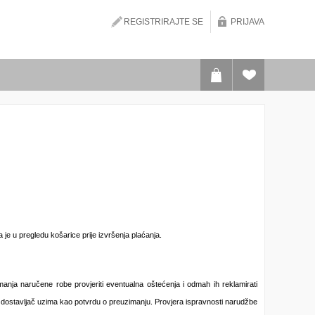
REGISTRIRAJTE SE
PRIJAVA
e u pregledu košarice prije izvršenja plaćanja.
nja naručene robe provjeriti eventualna oštećenja i odmah ih reklamirati
ju dostavljač uzima kao potvrdu o preuzimanju. Provjera ispravnosti narudžbe