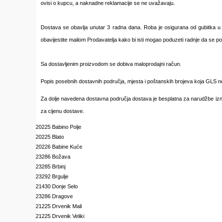
ovisi o kupcu, a naknadne reklamacije se ne uvažavaju.
Dostava se obavlja unutar 3 radna dana. Roba je osigurana od gubitka u 
obavijestite mailom Prodavatelja kako bi isti mogao poduzeti radnje da se p
Sa dostavljenim proizvodom se dobiva maloprodajni račun.
Popis posebnih dostavnih područja, mjesta i poštanskih brojeva koja GLS 
Za dolje navedena dostavna područja dostava je besplatna za narudžbe izn
za cijenu dostave.
20225 Babino Polje
20225 Blato
20226 Babine Kuće
23286 Božava
23285 Brbinj
23292 Brgulje
21430 Donje Selo
23286 Dragove
21225 Drvenik Mali
21225 Drvenik Veliki