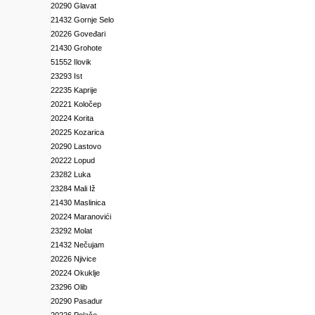
20290 Glavat
21432 Gornje Selo
20226 Goveđari
21430 Grohote
51552 Ilovik
23293 Ist
22235 Kaprije
20221 Koločep
20224 Korita
20225 Kozarica
20290 Lastovo
20222 Lopud
23282 Luka
23284 Mali Iž
21430 Maslinica
20224 Maranovići
23292 Molat
21432 Nečujam
20226 Njivice
20224 Okuklje
23296 Olib
20290 Pasadur