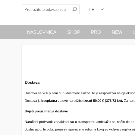
NASLOVNICA
SHOP
PRO
NEW
Dostava
Dostava se vrši putem GLS dostavne službe, te je raspoloživa na cjelokupn
Dostava je
besplatna
za sve narudžbe
iznad 50,00
€ (376,73 kn).
Za narud
Uvjeti preuzimanja dostave
Naručeni proizvodi zapakirani su u transportnu ambalažu na način da se 
dostavljaču, te odbiti preuzeti isporučenu robu na kojoj su vidljiva vanjsk