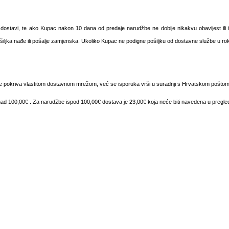
dostavi, te ako Kupac nakon 10 dana od predaje narudžbe ne dobije nikakvu obavijest il
ošiljka nađe ili pošalje zamjenska. Ukoliko Kupac ne podigne pošiljku od dostavne službe u ro
ne pokriva vlastitom dostavnom mrežom, već se isporuka vrši u suradnji s Hrvatskom poštom
ad 100,00€ . Za narudžbe ispod 100,00€ dostava je 23,00€ koja neće biti navedena u pregle