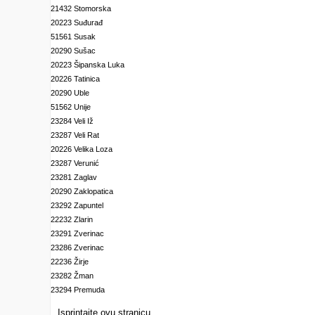
21432 Stomorska
20223 Suđurađ
51561 Susak
20290 Sušac
20223 Šipanska Luka
20226 Tatinica
20290 Uble
51562 Unije
23284 Veli Iž
23287 Veli Rat
20226 Velika Loza
23287 Verunić
23281 Zaglav
20290 Zaklopatica
23292 Zapuntel
22232 Zlarin
23291 Zverinac
23286 Zverinac
22236 Žirje
23282 Žman
23294 Premuda
Isprintajte ovu stranicu