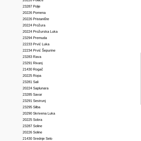
20226 Polače
23287 Polje
20226 Pomena
20226 Pristanište
20224 Prožura
20224 Prožurska Luka
23294 Premuda
22233 Prvić Luka
22234 Prvić Šepurine
23283 Rava
23291 Rivanj
21430 Rogač
20225 Ropa
23281 Sali
20224 Saplunara
23285 Savar
23291 Sestrunj
23295 Silba
20290 Skrivena Luka
20225 Sobra
23287 Soline
20226 Soline
21430 Srednje Selo