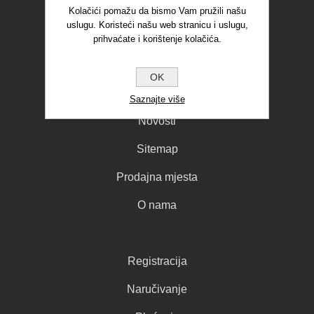
Adrese
Kolačići pomažu da bismo Vam pružili našu
uslugu. Koristeći našu web stranicu i uslugu,
Košarica
prihvaćate i korištenje kolačića.
Lista mojih želja
OK
Saznajte više
Novosti
Sitemap
Prodajna mjesta
O nama
Registracija
Naručivanje