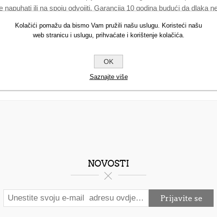
 napuhati ili na spoju odvojiti. Garancija 10 godina budući da dlaka ne
do intenzivnih nijansi, Illamasqua kistom za sjenilo postići ćete izv
Kolačići pomažu da bismo Vam pružili našu uslugu. Koristeći našu
ože se koristiti i za blendanje Medium olovaka za oči kada se aplici
web stranicu i uslugu, prihvaćate i korištenje kolačića.
OK
Saznajte više
NOVOSTI