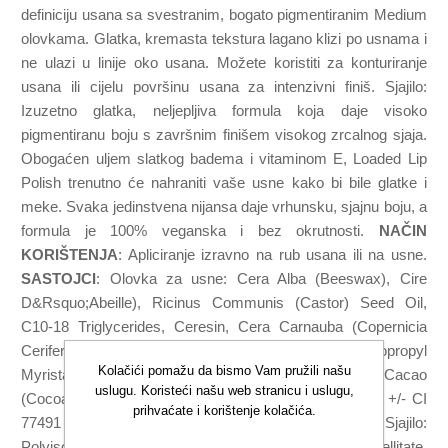
definiciju usana sa svestranim, bogato pigmentiranim Medium
olovkama. Glatka, kremasta tekstura lagano klizi po usnama i
ne ulazi u linije oko usana. Možete koristiti za konturiranje
usana ili cijelu površinu usana za intenzivni finiš. Sjajilo:
Izuzetno glatka, neljepljiva formula koja daje visoko
pigmentiranu boju s završnim finišem visokog zrcalnog sjaja.
Obogaćen uljem slatkog badema i vitaminom E, Loaded Lip
Polish trenutno će nahraniti vaše usne kako bi bile glatke i
meke. Svaka jedinstvena nijansa daje vrhunsku, sjajnu boju, a
formula je 100% veganska i bez okrutnosti.
NAČIN
KORIŠTENJA
: Apliciranje izravno na rub usana ili na usne.
SASTOJCI
: Olovka za usne: Cera Alba (Beeswax), Cire
D&Rsquo;Abeille), Ricinus Communis (Castor) Seed Oil,
C10-18 Triglycerides, Ceresin, Cera Carnauba (Copernicia
Cerifera (Carnauba) Wax, Cire De Carnauba, Isopropyl
Kolačići pomažu da bismo Vam pružili našu
Myristate, Diethylhexylcyclohexane, Theobroma Cacao
uslugu. Koristeći našu web stranicu i uslugu,
(Cocoa) Seed Butter, Butylparaben, Bht [may contain: +/- CI
prihvaćate i korištenje kolačića.
77491 (Iron Oxides), CI 77499 (Iron Oxides), Sjajilo:
Polyisobutene, Ethylhexyl Palmitate, Triisodecyl Trimellitate,