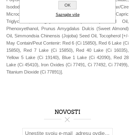
OK
Isododecane, Cera Microcristallina/Microcrystalline Wax/Cire
Microcristalline, Silica Dimethyl Silylate, Caprylic/Capric
Saznajte više
Triglyceride, Orbignya Oleifera (Babassu) Seed Oil,
Phenoxyethanol, Prunus Amygdalus Dulcis (Sweet Almond)
Oil, Simmondsia Chinensis (Jojoba) Seed Oil, Tocopherol [+/-
May Contain/Peut Contenir: Red 6 (Ci 15850), Red 6 Lake (Ci
15850), Red 7 Lake (Ci 15850), Red 40 Lake (Ci 16035),
Yellow 5 Lake (Ci 19140), Blue 1 Lake (Ci 42090), Red 28
Lake (Ci 45410), Iron Oxides (Ci 77491, Ci 77492, Ci 77499),
Titanium Dioxide (Ci 77891)].
NOVOSTI