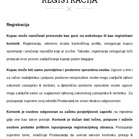
REGISTRACIJA
Registracija
Kupac može naručivati proizvode kao gost na webshopu ili kao registrirani
korisnik
. Registracija, odnosno izrada korisničkog profila, omogućuje kupcu
spremanje i praćenje narudžbi koje je izvršio. Također, registracija omogućuje brži
prolazak kroz proces zaključivanja kupnje putem blagajne.
Kupac može biti samo
punoljetna i poslovno sposobna osoba.
Ugovor u ime i
za račun maloljetnika i potpuno poslovno nesposobne osobe mogu zaključiti njihovi
zakonski zastupnici ili skrbnici, a djelomično poslovno sposobne osobe ugovor
mogu zaključiti samo uz suglasnost njihovog zakonskog zastupnika ili skrbnika. Za
postupanje suprotno ovoj odredbi Prodavatelj ne snosi nikakvu odgovornost.
Korisnik je osobno odgovoran za zaštitu povjerljivosti zaporki
, na mjestima
gdje one kao takve postoje.
Korisnik je dužan dati točne, potpune i važeće
osobne podatke prilikom ispunjavanja registracijskog obrasca.
Postupanje
suprotno tome, ovlašćuje Prodavatelja da uskrati takvom korisniku pristup ili