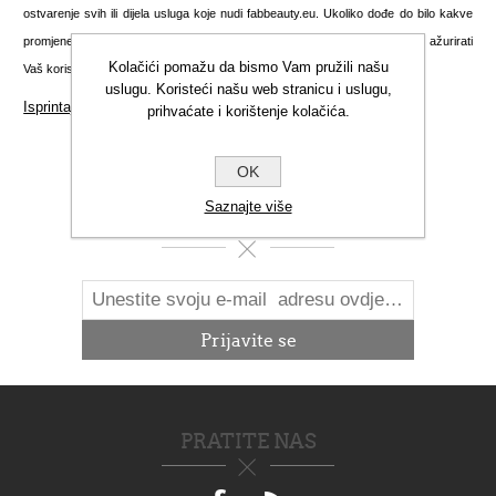
ostvarenje svih ili dijela usluga koje nudi fabbeauty.eu. Ukoliko dođe do bilo kakve
promjene podataka koje ste unijeli prilikom registracije, dužni ste odmah ažurirati
Kolačići pomažu da bismo Vam pružili našu
Vaš korisnički račun kako biste nas obavijestili o nastalim promjenama.
uslugu. Koristeći našu web stranicu i uslugu,
Isprintajte ovu stranicu
prihvaćate i korištenje kolačića.
OK
Saznajte više
NOVOSTI
PRATITE NAS