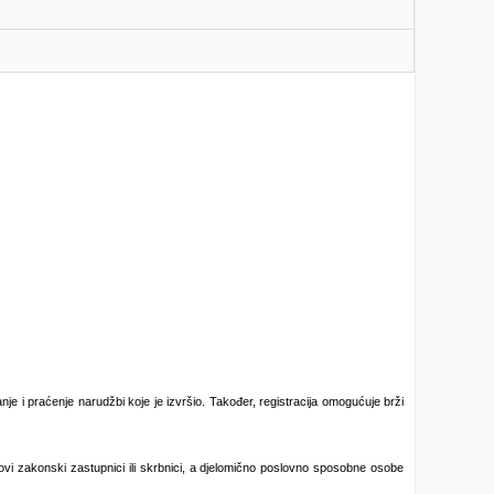
je i praćenje narudžbi koje je izvršio. Također, registracija omogućuje brži
vi zakonski zastupnici ili skrbnici, a djelomično poslovno sposobne osobe