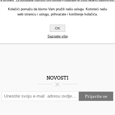
li skrbnika. Za postupanje suprotno ovoj odredbi Prodavatelj ne snosi nikakvu odgovornost.
Kolačići pomažu da bismo Vam pružili našu uslugu. Koristeći našu
jestima gdje one kao takve postoje.
Korisnik je dužan dati točne, potpune i važeće oso
web stranicu i uslugu, prihvaćate i korištenje kolačića.
 ostvarenje svih ili dijela usluga koje nudi fabbeauty.eu. Ukoliko dođe do bilo kakve promjene 
OK
Saznajte više
NOVOSTI