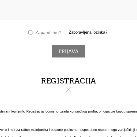
Zapamti me?
Zaboravljena lozinka?
REGISTRACIJA
rirani korisnik
. Registracija, odnosno izrada korisničkog profila, omogućuje kupcu spreman
r u ime i za račun maloljetnika i potpuno poslovno nesposobne osobe mogu zaključiti njiho