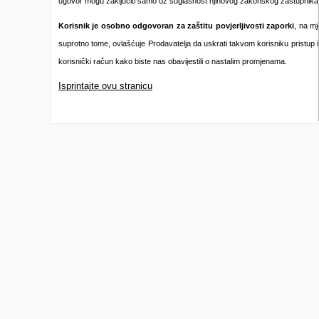
ugovor mogu zaključiti samo uz suglasnost njihovog zakonskog zastupnika i
Korisnik je osobno odgovoran za zaštitu povjerljivosti zaporki
, na m
suprotno tome, ovlašćuje Prodavatelja da uskrati takvom korisniku pristup ili
korisnički račun kako biste nas obavijestili o nastalim promjenama.
Isprintajte ovu stranicu