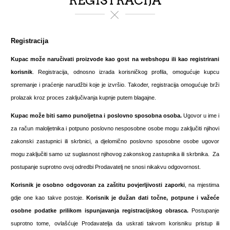
REGISTRACIJA
Registracija
Kupac može naručivati proizvode kao gost na webshopu ili kao registrirani
korisnik
. Registracija, odnosno izrada korisničkog profila, omogućuje kupcu
spremanje i praćenje narudžbi koje je izvršio. Također, registracija omogućuje brži
prolazak kroz proces zaključivanja kupnje putem blagajne.
Kupac može biti samo
punoljetna i poslovno sposobna osoba.
Ugovor u ime i
za račun maloljetnika i potpuno poslovno nesposobne osobe mogu zaključiti njihovi
zakonski zastupnici ili skrbnici, a djelomično poslovno sposobne osobe ugovor
mogu zaključiti samo uz suglasnost njihovog zakonskog zastupnika ili skrbnika. Za
postupanje suprotno ovoj odredbi Prodavatelj ne snosi nikakvu odgovornost.
Korisnik je osobno odgovoran za zaštitu povjerljivosti zaporki
, na mjestima
gdje one kao takve postoje.
Korisnik je dužan dati točne, potpune i važeće
osobne podatke prilikom ispunjavanja registracijskog obrasca.
Postupanje
suprotno tome, ovlašćuje Prodavatelja da uskrati takvom korisniku pristup ili