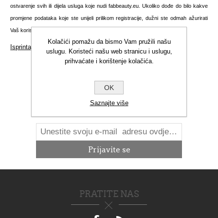
ostvarenje svih ili dijela usluga koje nudi fabbeauty.eu. Ukoliko dođe do bilo kakve
promjene podataka koje ste unijeli prilikom registracije, dužni ste odmah ažurirati
Vaš korisnički račun kako biste nas obavijestili o nastalim promjenama.
Kolačići pomažu da bismo Vam pružili našu
Isprintajte ovu stranicu
uslugu. Koristeći našu web stranicu i uslugu,
prihvaćate i korištenje kolačića.
OK
NOVOSTI
Saznajte više
PRATITE NAS