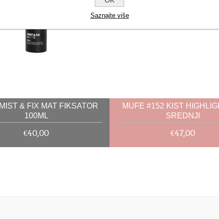
Saznajte više
MIST & FIX MAT FIKSATOR
MUFE #152 KIST HIGHLIG
100ML
SREDNJI
€40,00
€47,00