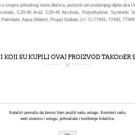
 u smjeru prirodnog rasta dlačica, počevši od unutarnjeg dijela oka 
glyceride, C20-40 Acid, C20-40 Alcohols, Polyethylene, Synthetic 
l Palmitate, Aqua (Water), Propyl Gallate, [+/- Ci 77491, 77492, 77499
 KOJI SU KUPILI OVAJ PROIZVOD TAKOĐER 
Kolačići pomažu da bismo Vam pružili našu uslugu. Koristeći našu
web stranicu i uslugu, prihvaćate i korištenje kolačića.
OK