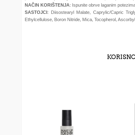
NAČIN KORIŠTENJA
: Ispunite obrve laganim potezima
SASTOJCI
: Diisostearyl Malate, Caprylic/Capric Tri
Ethylcellulose, Boron Nitride, Mica, Tocopherol, Ascorby
KORISNCI