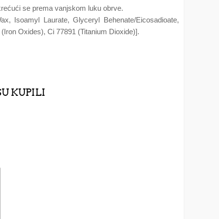
i krećući se prema vanjskom luku obrve.
Wax, Isoamyl Laurate, Glyceryl Behenate/Eicosadioate,
 (Iron Oxides), Ci 77891 (Titanium Dioxide)].
SU KUPILI