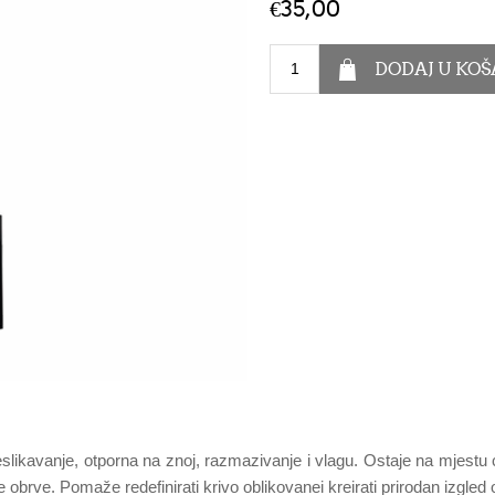
€35,00
ikavanje, otporna na znoj, razmazivanje i vlagu. Ostaje na mjestu cije
 obrve. Pomaže redefinirati krivo oblikovanei kreirati prirodan izgled 