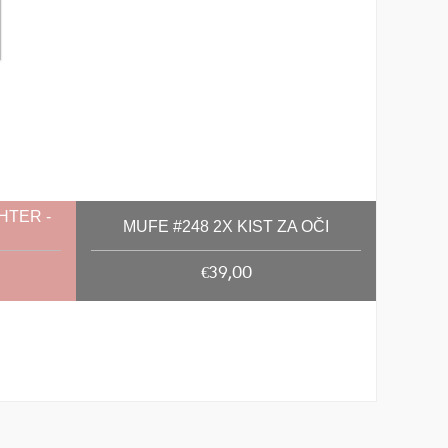
HTER -
MUFE #248 2X KIST ZA OČI
€39,00