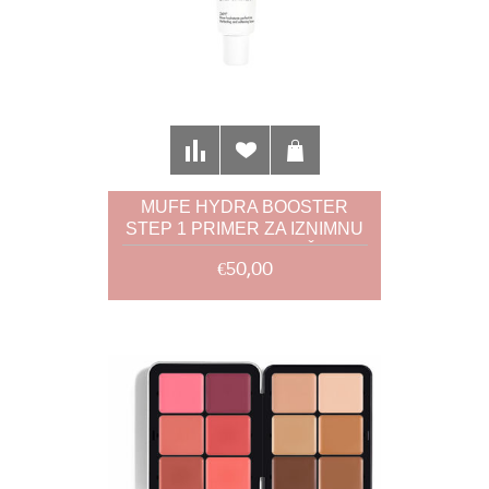
MUFE HYDRA BOOSTER
STEP 1 PRIMER ZA IZNIMNU
HIDRATACIJU KOŽE
€50,00