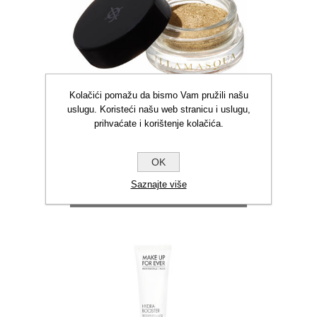
Kolačići pomažu da bismo Vam pružili našu
uslugu. Koristeći našu web stranicu i uslugu,
prihvaćate i korištenje kolačića.
ILLA IKONSKI KROM
PIGMENT AVANT - GARDE
OK
Saznajte više
€9,15
€30,50