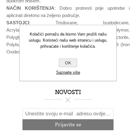
duokrom finišem.
NAČIN KORIŠTENJA
: Dobro protresti prije upotrebe i
aplicirati direktno na željeno područje.
SASTOJCI
: Trisiloxane, Isododecane,
Acrylates/Polytrimethylsiloxymethacrylate Copolymer,
Kolačići pomažu da bismo Vam pružili našu
Polyglyceryl-2 Sesquiisostearate, Disteardimonium Hectorite,
uslugu. Koristeći našu web stranicu i uslugu,
Polybutene, Propylene Carbonate, Silica, [+/- Ci 77499 (Iron
prihvaćate i korištenje kolačića.
Oxides)]
OK
Saznajte više
NOVOSTI