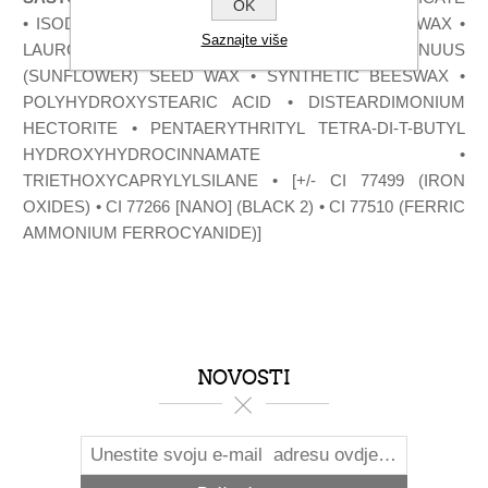
OK
• ISODODECANE • DIMETHICONE • SYNTHETIC WAX •
Saznajte više
LAUROYL LYSINE • HELIANTHUS ANNUUS
(SUNFLOWER) SEED WAX • SYNTHETIC BEESWAX •
POLYHYDROXYSTEARIC ACID • DISTEARDIMONIUM
HECTORITE • PENTAERYTHRITYL TETRA-DI-T-BUTYL
HYDROXYHYDROCINNAMATE •
TRIETHOXYCAPRYLYLSILANE • [+/- CI 77499 (IRON
OXIDES) • CI 77266 [NANO] (BLACK 2) • CI 77510 (FERRIC
AMMONIUM FERROCYANIDE)]​
NOVOSTI