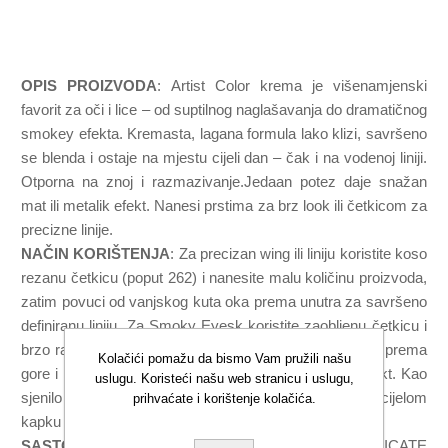
OPIS PROIZVODA
: Artist Color krema je višenamjenski
favorit za oči i lice – od suptilnog naglašavanja do dramatičnog
smokey efekta. Kremasta, lagana formula lako klizi, savršeno
se blenda i ostaje na mjestu cijeli dan – čak i na vodenoj liniji.
Otporna na znoj i razmazivanje.Jedaan potez daje snažan
mat ili metalik efekt. Nanesi prstima za brz look ili četkicom za
precizne linije.
NAČIN KORIŠTENJA
: Za precizan wing ili liniju koristite koso
rezanu četkicu (poput 262) i nanesite malu količinu proizvoda,
zatim povuci od vanjskog kuta oka prema unutra za savršeno
definiranu liniju. Za Smoky Eyesk koristite zaobljenu četkicu i
brzo razmažite liniju koju ste aplicirali uz liniju trpavica prema
Kolačići pomažu da bismo Vam pružili našu
gore i vanjskim kutom kapka za savršeno difuzan efekt. Kao
uslugu. Koristeći našu web stranicu i uslugu,
sjenilo koristi ravnu četkicu ili prst i nanesi kremu po cijelom
prihvaćate i korištenje kolačića.
kapku tapkanjem.
SASTOJCI
: INGREDIENTS: ​TRIMETHYLSILOXYSILICATE