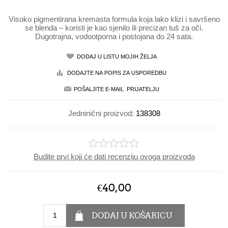
Visoko pigmentirana kremasta formula koja lako klizi i savršeno
se blenda – koristi je kao sjenilo ili precizan tuš za oči.
Dugotrajna, vodootporna i postojana do 24 sata.
Jedninični proizvod:
138308
Budite prvi koji će dati recenziju ovoga proizvoda
€40,00