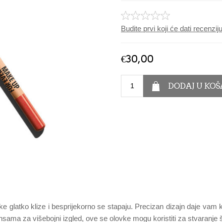
Budite prvi koji će dati recenzi
€30,00
 glatko klize i besprijekorno se stapaju. Precizan dizajn daje vam kon
ijansama za višebojni izgled, ove se olovke mogu koristiti za stvaranje