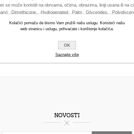
er se može koristiti na obrvama, očima, obrazima, liniji usana ili na ci
tearyl Dimethicone, Hydrogenated Palm Glycerides, Polyglycery
in, Talc, Polyethylene, Tocopherol, Ascorbyl Palmitate, Bht. May Co
Kolačići pomažu da bismo Vam pružili našu uslugu. Koristeći našu
ow 5 Lake), Ci 45410 (Red 28 Lake), Ci 77007 (Ultramarines), Ci 774
web stranicu i uslugu, prihvaćate i korištenje kolačića.
Ci 77891 (Titanium Dioxide).""
OK
Saznajte više
NOVOSTI