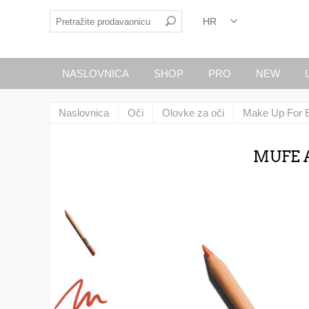
NASLOVNICA
SHOP
PRO
NEW
Naslovnica
Oči
Olovke za oči
Make Up For 
MUFE A