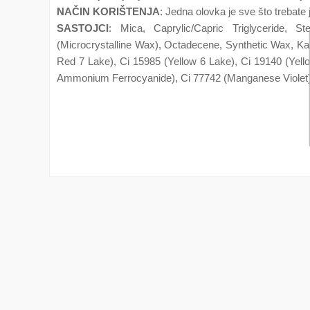
NAČIN KORIŠTENJA
: Jedna olovka je sve što trebate j
SASTOJCI
: Mica, Caprylic/Capric Triglyceride, S
(Microcrystalline Wax), Octadecene, Synthetic Wax, Kaol
Red 7 Lake), Ci 15985 (Yellow 6 Lake), Ci 19140 (Yell
Ammonium Ferrocyanide), Ci 77742 (Manganese Violet), 