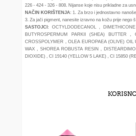
226 - 424 - 326 - 808. Nijanse koje nisu prikladne za usn
NAČIN KORIŠTENJA
: 1. Za brzo i jednostavno nanoše
3. Za jači pigment, nanesite izravno na kožu prije nego št
SASTOJCI
: OCTYLDODECANOL , DIMETHICONE 
BUTYROSPERMUM PARKII (SHEA) BUTTER , 
CROSSPOLYMER , OLEA EUROPAEA (OLIVE) OIL 
WAX , SHOREA ROBUSTA RESIN , DISTEARDIMON
DIOXIDE) , CI 19140 (YELLOW 5 LAKE) , CI 15850 (RE
KORISNCI