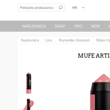
NASLOVNICA
SHOP
PRO
NEW
Naslovnica
Lice
Rumenila i bronzeri
Make Up
MUFE ARTIS