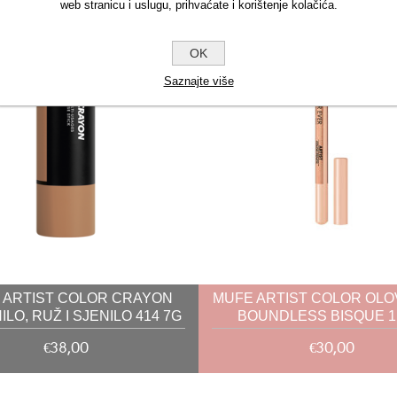
web stranicu i uslugu, prihvaćate i korištenje kolačića.
OK
Saznajte više
 ARTIST COLOR CRAYON
MUFE ARTIST COLOR OLO
LO, RUŽ I SJENILO 414 7G
BOUNDLESS BISQUE 1
€38,00
€30,00