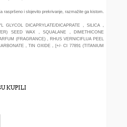
a raspršeno i slojevito prekrivanje, razmažite ga kistom.
 GLYCOL DICAPRYLATE/DICAPRATE , SILICA ,
WER) SEED WAX , SQUALANE , DIMETHICONE
PARFUM (FRAGRANCE) , RHUS VERNICIFLUA PEEL
NATE , TIN OXIDE , [+/- CI 77891 (TITANIUM
SU KUPILI