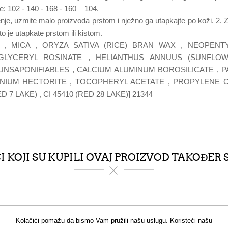
e: 102 - 140 - 168 - 160 – 104.
nje, uzmite malo proizvoda prstom i nježno ga utapkajte po koži. 2. Z
o je utapkate prstom ili kistom.
, MICA , ORYZA SATIVA (RICE) BRAN WAX , NEOPENTYL
GLYCERYL ROSINATE , HELIANTHUS ANNUUS (SUNFLO
UNSAPONIFIABLES , CALCIUM ALUMINUM BOROSILICATE , 
IUM HECTORITE , TOCOPHERYL ACETATE , PROPYLENE CARBO
D 7 LAKE) , CI 45410 (RED 28 LAKE)] 21344
 KOJI SU KUPILI OVAJ PROIZVOD TAKOĐER 
Kolačići pomažu da bismo Vam pružili našu uslugu. Koristeći našu