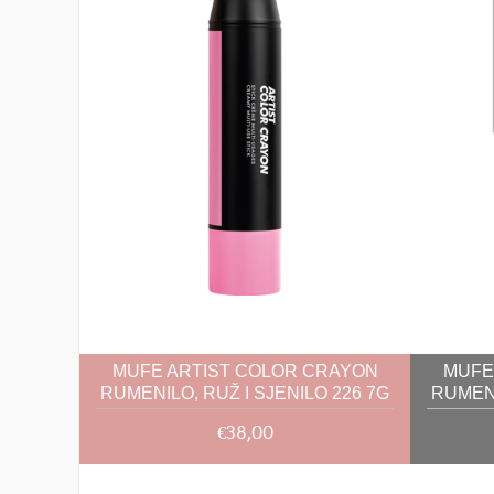
MUFE ARTIST COLOR CRAYON
MUFE
RUMENILO, RUŽ I SJENILO 226 7G
RUMENI
€38,00