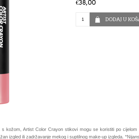
€38,00
pa s kožom, Artist Color Crayon stikovi mogu se koristiti po cijelo
 izgled ili zadržavanje mekog i suptilnog make-up izgleda. *Nijanse k