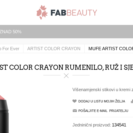
IZNAD 50%
 For Ever
ARTIST COLOR CRAYON
MUFE ARTIST COLOR
T COLOR CRAYON RUMENILO, RUŽ I SJE
Višenamjenski stikovi u kremi za
Jedninični proizvod:
134541