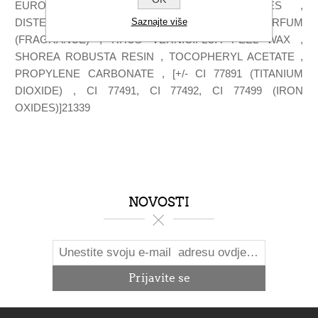
EUROPAEA (OLIVE) OIL UNSAPONIFIABLES ,
Saznajte više
DISTEARDIMONIUM HECTORITE , PARFUM
(FRAGRANCE) , RHUS VERNICIFLUA PEEL WAX ,
SHOREA ROBUSTA RESIN , TOCOPHERYL ACETATE ,
PROPYLENE CARBONATE , [+/- CI 77891 (TITANIUM
DIOXIDE) , CI 77491, CI 77492, CI 77499 (IRON
OXIDES)]21339
NOVOSTI