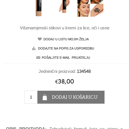
Višenamjenski stikovi u kremi za lice, oči i usne
Jedninični proizvod:
134548
€38,00
OPIS PROIZVODA
: Zahvaljujući formuli koja se stapa s