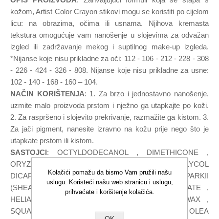
kožom, Artist Color Crayon stikovi mogu se koristiti po cijelom
licu: na obrazima, očima ili usnama. Njihova kremasta
tekstura omogućuje vam nanošenje u slojevima za odvažan
izgled ili zadržavanje mekog i suptilnog make-up izgleda.
*Nijanse koje nisu prikladne za oči: 112 - 106 - 212 - 228 - 308
- 226 - 424 - 326 - 808. Nijanse koje nisu prikladne za usne:
102 - 140 - 168 - 160 – 104.
NAČIN KORIŠTENJA
: 1. Za brzo i jednostavno nanošenje,
uzmite malo proizvoda prstom i nježno ga utapkajte po koži.
2. Za raspršeno i slojevito prekrivanje, razmažite ga kistom. 3.
Za jači pigment, nanesite izravno na kožu prije nego što je
utapkate prstom ili kistom.
SASTOJCI
: OCTYLDODECANOL , DIMETHICONE ,
ORYZA SATIVA (RICE) BRAN WAX , NEOPENTYL GLYCOL
Kolačići pomažu da bismo Vam pružili našu
DICAPRYLATE/DICAPRATE , BUTYROSPERMUM PARKII
uslugu. Koristeći našu web stranicu i uslugu,
(SHEA) BUTTER , SILICA , GLYCERYL ROSINATE ,
prihvaćate i korištenje kolačića.
HELIANTHUS ANNUUS (SUNFLOWER) SEED WAX ,
SQUALANE , DIMETHICONE CROSSPOLYMER , OLEA
OK