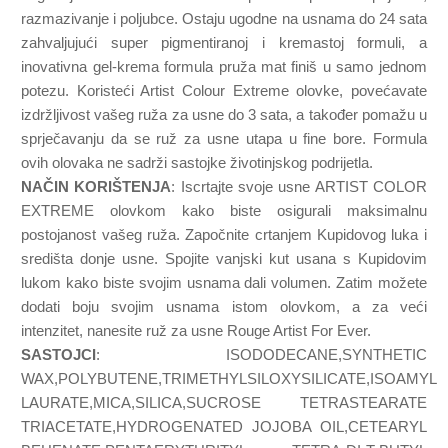
razmazivanje i poljubce. Ostaju ugodne na usnama do 24 sata
zahvaljujući super pigmentiranoj i kremastoj formuli, a
inovativna gel-krema formula pruža mat finiš u samo jednom
potezu. Koristeći Artist Colour Extreme olovke, povećavate
izdržljivost vašeg ruža za usne do 3 sata, a također pomažu u
sprječavanju da se ruž za usne utapa u fine bore. Formula
ovih olovaka ne sadrži sastojke životinjskog podrijetla.
NAČIN KORIŠTENJA
: Iscrtajte svoje usne ARTIST COLOR
EXTREME olovkom kako biste osigurali maksimalnu
postojanost vašeg ruža. Započnite crtanjem Kupidovog luka i
središta donje usne. Spojite vanjski kut usana s Kupidovim
lukom kako biste svojim usnama dali volumen. Zatim možete
dodati boju svojim usnama istom olovkom, a za veći
intenzitet, nanesite ruž za usne Rouge Artist For Ever.
SASTOJCI
: ISODODECANE,SYNTHETIC
WAX,POLYBUTENE,TRIMETHYLSILOXYSILICATE,ISOAMYL
LAURATE,MICA,SILICA,SUCROSE TETRASTEARATE
TRIACETATE,HYDROGENATED JOJOBA OIL,CETEARYL