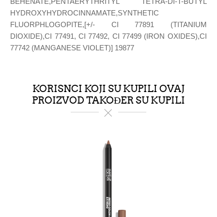
BEHENATE,PENTAERYTHRITYL TETRA-DI-T-BUTYL
HYDROXYHYDROCINNAMATE,SYNTHETIC
FLUORPHLOGOPITE,[+/- CI 77891 (TITANIUM
DIOXIDE),CI 77491, CI 77492, CI 77499 (IRON OXIDES),CI
77742 (MANGANESE VIOLET)] 19877
KORISNCI KOJI SU KUPILI OVAJ
PROIZVOD TAKOĐER SU KUPILI