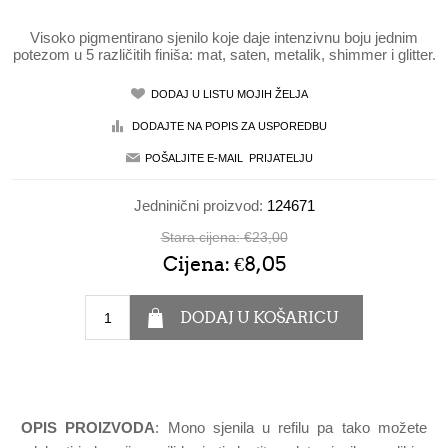
Visoko pigmentirano sjenilo koje daje intenzivnu boju jednim
potezom u 5 različitih finiša: mat, saten, metalik, shimmer i glitter.
Jedninični proizvod:
124671
Stara cijena:
€23,00
Cijena:
€8,05
OPIS PROIZVODA
: Mono sjenila u refilu pa tako možete