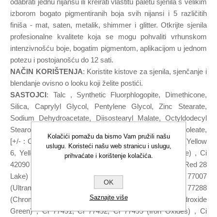
odabrati jednu nijansu ili kreirati vlastitu paletu sjenila s velikim
izborom bogato pigmentiranih boja svih nijansi i 5 različitih
finiša - mat, saten, metalik, shimmer i glitter. Otkrijte sjenila
profesionalne kvalitete koja se mogu pohvaliti vrhunskom
intenzivnošću boje, bogatim pigmentom, aplikacijom u jednom
potezu i postojanošću do 12 sati.
NAČIN KORIŠTENJA
: Koristite kistove za sjenila, sjenčanje i
blendanje ovisno o looku koji želite postići.
SASTOJCI
: Talc , Synthetic Fluorphlogopite, Dimethicone,
Silica, Caprylyl Glycol, Pentylene Glycol, Zinc Stearate,
Sodium Dehydroacetate, Diisostearyl Malate, Octyldodecyl
Stearoyl Stearate, Tocopheryl Acetate, Sorbitan Sesquioleate,
Kolačići pomažu da bismo Vam pružili našu
[+/- : Ci 15850 (Red 6, Red 7, Red 7 Lake), Ci 15985 (Yellow
uslugu. Koristeći našu web stranicu i uslugu,
6, Yellow 6 Lake), Ci 19140 (Yellow 5, Yellow 5 Lake) , Ci
prihvaćate i korištenje kolačića.
42090 (Blue 1 Lake) , Ci 45410 (Red 27, Red 27 Lake, Red 28
Lake) , Ci 73360 (Red 30, Red 30 Lake) , Ci 77007
OK
(Ultramarines) , Ci 77163 (Bismuth Oxychloride) , Ci 77288
Saznajte više
(Chromium Oxide Greens) , Ci 77289 (Chromium Hydroxide
Green) , Ci 77491, Ci 77492, Ci 77499 (Iron Oxides) , Ci