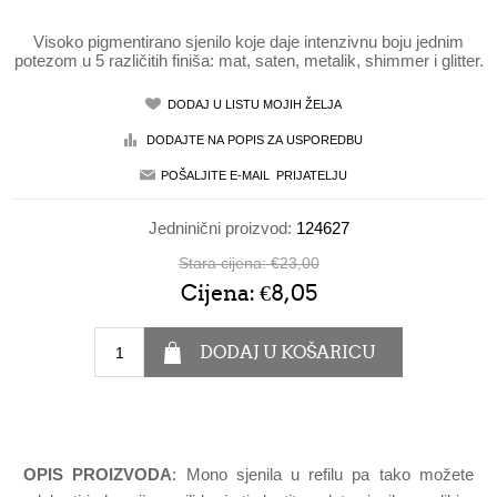
Visoko pigmentirano sjenilo koje daje intenzivnu boju jednim
potezom u 5 različitih finiša: mat, saten, metalik, shimmer i glitter.
Jedninični proizvod:
124627
Stara cijena:
€23,00
Cijena:
€8,05
OPIS PROIZVODA
: Mono sjenila u refilu pa tako možete