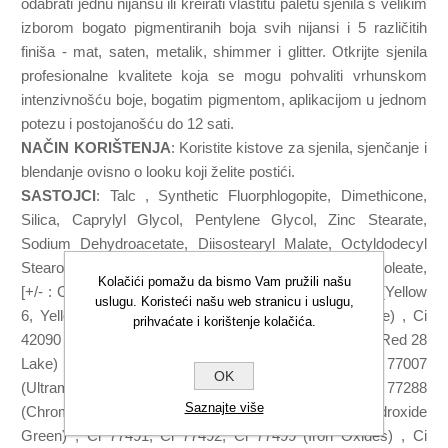
odabrati jednu nijansu ili kreirati vlastitu paletu sjenila s velikim
izborom bogato pigmentiranih boja svih nijansi i 5 različitih
finiša - mat, saten, metalik, shimmer i glitter. Otkrijte sjenila
profesionalne kvalitete koja se mogu pohvaliti vrhunskom
intenzivnošću boje, bogatim pigmentom, aplikacijom u jednom
potezu i postojanošću do 12 sati.
NAČIN KORIŠTENJA
: Koristite kistove za sjenila, sjenčanje i
blendanje ovisno o looku koji želite postići.
SASTOJCI
: Talc , Synthetic Fluorphlogopite, Dimethicone,
Silica, Caprylyl Glycol, Pentylene Glycol, Zinc Stearate,
Sodium Dehydroacetate, Diisostearyl Malate, Octyldodecyl
Stearoyl Stearate, Tocopheryl Acetate, Sorbitan Sesquioleate,
Kolačići pomažu da bismo Vam pružili našu
[+/- : Ci 15850 (Red 6, Red 7, Red 7 Lake), Ci 15985 (Yellow
uslugu. Koristeći našu web stranicu i uslugu,
6, Yellow 6 Lake), Ci 19140 (Yellow 5, Yellow 5 Lake) , Ci
prihvaćate i korištenje kolačića.
42090 (Blue 1 Lake) , Ci 45410 (Red 27, Red 27 Lake, Red 28
Lake) , Ci 73360 (Red 30, Red 30 Lake) , Ci 77007
OK
(Ultramarines) , Ci 77163 (Bismuth Oxychloride) , Ci 77288
Saznajte više
(Chromium Oxide Greens) , Ci 77289 (Chromium Hydroxide
Green) , Ci 77491, Ci 77492, Ci 77499 (Iron Oxides) , Ci