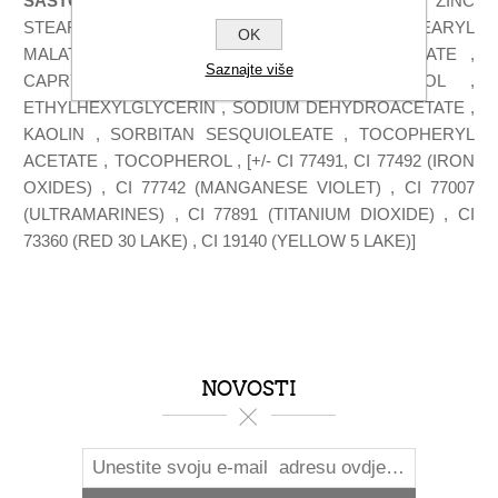
SASTOJCI
: SYNTHETIC FLUORPHLOGOPITE , ZINC
STEARATE , SILICA , DIMETHICONE , DIISOSTEARYL
OK
MALATE , OCTYLDODECYL STEAROYL STEARATE ,
Saznajte više
CAPRYLYL GLYCOL , PENTYLENE GLYCOL ,
ETHYLHEXYLGLYCERIN , SODIUM DEHYDROACETATE ,
KAOLIN , SORBITAN SESQUIOLEATE , TOCOPHERYL
ACETATE , TOCOPHEROL , [+/- CI 77491, CI 77492 (IRON
OXIDES) , CI 77742 (MANGANESE VIOLET) , CI 77007
(ULTRAMARINES) , CI 77891 (TITANIUM DIOXIDE) , CI
73360 (RED 30 LAKE) , CI 19140 (YELLOW 5 LAKE)]
NOVOSTI