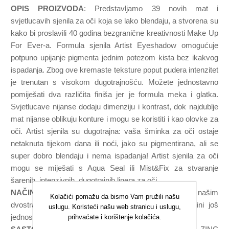
OPIS PROIZVODA
: Predstavljamo 39 novih mat i
svjetlucavih sjenila za oči koja se lako blendaju, a stvorena su
kako bi proslavili 40 godina bezgranične kreativnosti Make Up
For Ever-a. Formula sjenila Artist Eyeshadow omogućuje
potpuno upijanje pigmenta jednim potezom kista bez ikakvog
ispadanja. Zbog ove kremaste teksture poput pudera intenzitet
je trenutan s visokom dugotrajnošću. Možete jednostavno
pomiješati dva različita finiša jer je formula meka i glatka.
Svjetlucave nijanse dodaju dimenziju i kontrast, dok najdublje
mat nijanse oblikuju konture i mogu se koristiti i kao olovke za
oči. Artist sjenila su dugotrajna: vaša šminka za oči ostaje
netaknuta tijekom dana ili noći, jako su pigmentirana, ali se
super dobro blendaju i nema ispadanja! Artist sjenila za oči
mogu se miješati s Aqua Seal ili Mist&Fix za stvaranje
šarenih, intenzivnih, dugotrajnih linera za oči.
NAČIN KORIŠTENJA
: Sjenila možete nanijeti našim
Kolačići pomažu da bismo Vam pružili našu
dvostranim kistom za sjenila #248, što nanošenje čini još
uslugu. Koristeći našu web stranicu i uslugu,
jednostavnijim..
prihvaćate i korištenje kolačića.