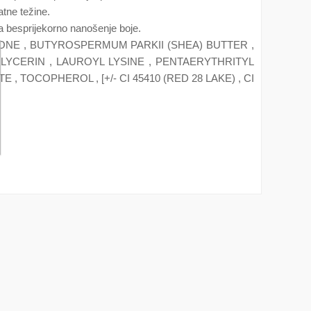
tne težine.
za besprijekorno nanošenje boje.
ICONE , BUTYROSPERMUM PARKII (SHEA) BUTTER ,
LYCERIN , LAUROYL LYSINE , PENTAERYTHRITYL
TOCOPHEROL , [+/- CI 45410 (RED 28 LAKE) , CI