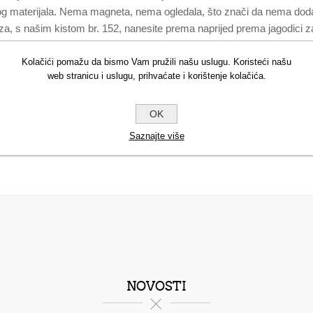
nog materijala. Nema magneta, nema ogledala, što znači da nema doda
aza, s našim kistom br. 152, nanesite prema naprijed prema jagodici 
 , SILICA , ALUMINUM HYDROXIDE , C30-45 ALKYL DIMETH
HICONE , DIMETHICONE , CAPRYLYL GLYCOL , ETHYLHEXYLG
Kolačići pomažu da bismo Vam pružili našu uslugu. Koristeći našu
web stranicu i uslugu, prihvaćate i korištenje kolačića.
ETHOXYCAPRYLYLSILANE , C20-24 OLEFIN , ZINC STEARATE , 
OK
Saznajte više
NOVOSTI