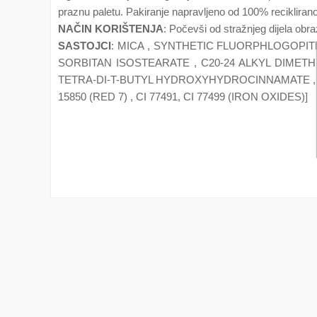
praznu paletu. Pakiranje napravljeno od 100% reciklira
NAČIN KORIŠTENJA
: Počevši od stražnjeg dijela obr
SASTOJCI
: MICA , SYNTHETIC FLUORPHLOGOPITE
SORBITAN ISOSTEARATE , C20-24 ALKYL DIMET
TETRA-DI-T-BUTYL HYDROXYHYDROCINNAMATE , TRI
15850 (RED 7) , CI 77491, CI 77499 (IRON OXIDES)]