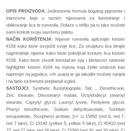
OPIS PROIZVODA
: Jedinstvena formula bogatog pigmenta i
intenzivne boje u raznim nijansama za iluminiranje i
oblikovanje lica te rumenila. Dolaze u refillu pa si tako možete
sami kreirati svoju savršenu paletu.
NAČIN KORIŠTENJA
: Nijanse rumenila aplicirajte kistom
#158 kako biste osvježili svoje lice. Za skulpturu lica birajte
najprirodnije nijanse kako biste poboljšali konture lica kistom
#158. Kako biste stvorili trenutačan sjaj i blistavost nanesite
highlighter kistom #104 na mjesta koja želite istaknuti kao
naprimjer na jagodice, vrh usana te ga također možete nanjeti
i na tijelo za trenutni preplanuli izgled.
SASTOJCI
: Synthetic fluorphlogopite, Talc , Dimethicone,
Zinc stearate, Diisostearyl malate, Octyldodecyl stearoyl
stearate, Caprylyl glycol, Lauroyl lysine, Pentylene glycol,
Phenyl trimethicone, Sodium dehydroacetate, Sorbitan
sesquioleate, Tocopheryl acetate, [+/- ci 15850 (red 6, red 7,
red 7 lake), Ci 19140 (yellow 5, yellow 5 lake), Ci 45410 (red
27, red 27 lake, red 28 lake), Ci 73360 (red 30, red 30 lake), Ci