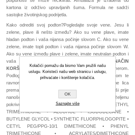
potpunosti se može reciklirati. Ambalaža je izrađena od
kartona iz održivo upravljanih šuma. Formula ne sadrži
sastojke životinjskog podrijetla.
Kako odrediti svoj podton?Pogledajte svoje vene. Jesu li
zelene, plave ili nešto između? Ako su vene plave, imate
hladan podton i vaša nijansa počinje slovom C. Ako su vene
zelene, imate topli podton i vaša nijansa počinje slovom W.
Ako su vene između plave i zelene, imate neutralan podton i
vaša nijansa počinje slovom N.
NAČIN
Kolačići pomažu da bismo Vam pružili našu
KORŠTENJA:
Pripremite ten svojim omiljenim primerom.
uslugu. Koristeći našu web stranicu i uslugu,
Podlogu nanesite kistom #118 ili HD skin spužvicom te
prihvaćate i korištenje kolačića.
ravnomjerno aplicirajte kružnim pokretima od sredine lica
prema vanjskom dijelu lica. Pustite prvi sloj da se osuši prije
OK
nanošenja drugog sloja kako biste izgradili željenu
Saznajte više
pokrivnost.
SASTOJCI
: AQUA (WATER) • METHYL
TRIMETHICONE • ALCOHOL • ISODODECANE •
BUTYLENE GLYCOL • SYNTHETIC FLUORPHLOGOPITE •
CETYL PEG/PPG-10/1 DIMETHICONE • PHENYL
TRIMETHICONE • ACRYLATES/DIMETHICONE