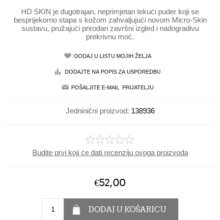
HD SKIN je dugotrajan, neprimjetan tekući puder koji se
besprijekorno stapa s kožom zahvaljujući novom Micro-Skin
sustavu, pružajući prirodan završni izgled i nadogradivu
prekrivnu moć.
Jedninični proizvod:
138936
Budite prvi koji će dati recenziju ovoga proizvoda
€52,00