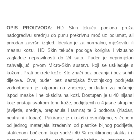
OPIS PROIZVODA
: HD Skin tekuća podloga pruža
nadogradivu srednju do punu prekrivnu moć uz polumat, ali
prirodan završni izgled. Idealan je za normalnu, mješovitu ili
masnu kožu. HD Skin tekuća podloga korigira i vizualno
zaglađuje nepravilnosti do 24 sata. Puder je neprimjetan
zahvaljujući prvom Micro-Skin sustavu koji se usklađuje s
kožom. Prati pokrete kože, što znači bez pucanja i bez suhih
dijelova. Ovaj puder bez sastojaka životinjskog podrijetla
vodootporan je, otporan na znojenje, prikladan za nošenje
ispod maske i ne oksidira na koži. Dostupan je u 40 nijansi
koje pristaju svakom tonu kože, podijeljenih u 4 jasne skupine
(svijetla, srednja, preplanula i tamna) te 3 podtona (hladan,
neutralni i topao). Pakiranje je ekološki osmišljeno, s čepom
od jednog materijala izrađenim od plastike biljnog podrijetla,
staklenom bočicom koja sadrži 40 % recikliranog stakla i u