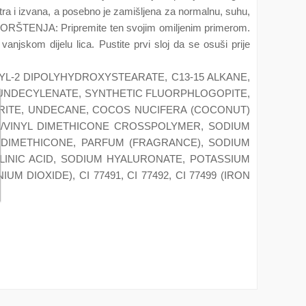
nutra i izvana, a posebno je zamišljena za normalnu, suhu,
IN KORŠTENJA: Pripremite ten svojim omiljenim primerom.
njskom dijelu lica. Pustite prvi sloj da se osuši prije
YL-2 DIPOLYHYDROXYSTEARATE, C13-15 ALKANE,
 UNDECYLENATE, SYNTHETIC FLUORPHLOGOPITE,
ORITE, UNDECANE, COCOS NUCIFERA (COCONUT)
NE/VINYL DIMETHICONE CROSSPOLYMER, SODIUM
 DIMETHICONE, PARFUM (FRAGRANCE), SODIUM
LINIC ACID, SODIUM HYALURONATE, POTASSIUM
 DIOXIDE), CI 77491, CI 77492, CI 77499 (IRON