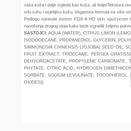
vaša koža i dalje izgleda kao koža, ali bolje!Tekstura ov
vrlo suhu i osjetljivu kožu. Veganska formula sa više 
Podlogu nanesite kistom #118 ili HD skin spužvicom te 
nanošenja drugog sloja kako biste izgradili željenu pokri
SASTOJCI
: AQUA (WATER), CITRUS LIMON (LEM
ISODODECANE, PROPANEDIOL, GLYCERIN, POLY
SIMMONDSIA CHINENSIS (JOJOBA) SEED OIL, 
FRUIT EXTRACT, TRIDECANE, PERSEA GRATISS
DEHYDROACETATE, PROPYLENE CARBONATE, TR
PHYTATE, CITRIC ACID, HYDROGEN DIMETHICO
SORBATE, SODIUM LEVULINATE, TOCOPHEROL, MALT
OXIDES)]