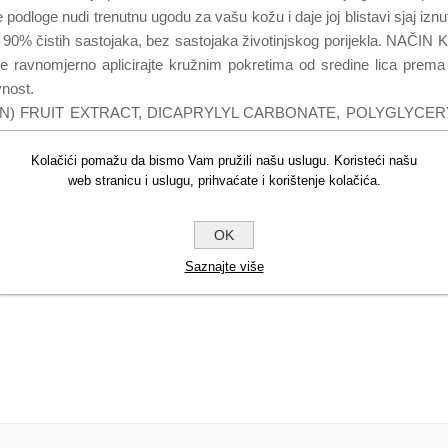
e podloge nudi trenutnu ugodu za vašu kožu i daje joj blistavi sjaj iz
od 90% čistih sastojaka, bez sastojaka životinjskog porijekla. NAČ
ravnomjerno aplicirajte kružnim pokretima od sredine lica prema va
vnost.
ON) FRUIT EXTRACT, DICAPRYLYL CARBONATE, POLYGLYCER
GLYCERYL-3 DIISOSTEARATE, PENTYLENE GLYCOL, HEPTYL
SODIUM CHLORIDE, C18-21 ALKANE, STEARALKONIUM HECT
Kolačići pomažu da bismo Vam pružili našu uslugu. Koristeći našu
web stranicu i uslugu, prihvaćate i korištenje kolačića.
IMA (AVOCADO) OIL, TOCOPHERYL ACETATE, DIMETHICO
IETHOXYSILYLETHYL POLYDIMETHYLSILOXYETHYL HEXYL
NE, SODIUM HYDROXIDE, ALGIN, GALACTOARABINAN, LEVU
OK
ODEXTRIN, BIOSACCHARIDE GUM-1, [+/- CI 77891 (TITANIUM
Saznajte više