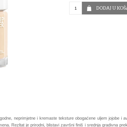
odne, neprimjetne i kremaste teksture obogaćene uljem jojobe i av
emena. Rezltat je prirodni, blistavi završni finiš i srednja gradivna 