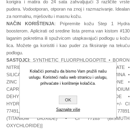
korigira i matira do 24 sata zahvaljujući 3 različite vrste
pudera. Vodootporan, otporan na znoj i razmazivanje. Idealan
za normalnu, mješovitu i masnu kožu.
NAČIN KORIŠTENJA
: Pripremite kožu Step 1 Hydra
boosterom. Aplicirati od sredine lista prema van kistom #130
laganim pokretima ili spužvicom utapkavajući podlogu u kožu
lica. Možete ga koristiti i kao puder za fiksiranje na tekuću
podlogu.
SASTOJCI
: SYNTHETIC FLUORPHLOGOPITE • BORON
NITRIDE • PENTAERYTHRITYL TETRAISOSTEARATE •
Kolačići pomažu da bismo Vam pružili našu
SILICA • POLYMETHYL METHACRYLATE • ALUMINA •
uslugu. Koristeći našu web stranicu i uslugu,
ZINC LAURATE • METHICONE • DIMETHICONE •
prihvaćate i korištenje kolačića.
CAPRYLYL GLYCOL • ETHYLHEXYLGLYCERIN • SODIUM
DEHYDROACETATE • ALUMINUM HYDROXIDE •
OK
HYDROGEN DIMETHICONE • TOCOPHEROL • [+/- CI
Saznajte više
77491, CI 77492, CI 77499 (IRON OXIDES) • CI 77891
(TITANIUM DIOXIDE) • CI 77163 (BISMUTH
OXYCHLORIDE)]