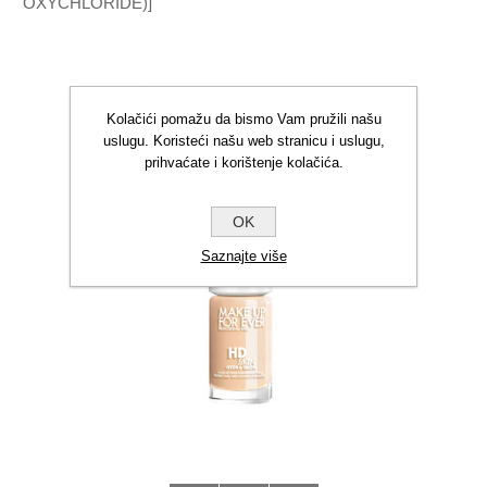
OXYCHLORIDE)]
KORISNCI KOJI SU KUPILI OVAJ
PROIZVOD TAKOĐER SU KUPILI
Kolačići pomažu da bismo Vam pružili našu
uslugu. Koristeći našu web stranicu i uslugu,
prihvaćate i korištenje kolačića.
OK
Saznajte više