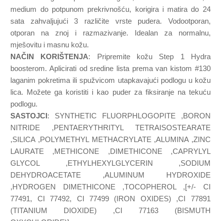
medium do potpunom prekrivnošću, korigira i matira do 24
sata zahvaljujući 3 različite vrste pudera. Vodootporan,
otporan na znoj i razmazivanje. Idealan za normalnu,
mješovitu i masnu kožu.
NAČIN KORIŠTENJA
: Pripremite kožu Step 1 Hydra
boosterom. Aplicirati od sredine lista prema van kistom #130
laganim pokretima ili spužvicom utapkavajući podlogu u kožu
lica. Možete ga koristiti i kao puder za fiksiranje na tekuću
podlogu.
SASTOJCI
: SYNTHETIC FLUORPHLOGOPITE ,BORON
NITRIDE ,PENTAERYTHRITYL TETRAISOSTEARATE
,SILICA ,POLYMETHYL METHACRYLATE ,ALUMINA ,ZINC
LAURATE ,METHICONE ,DIMETHICONE ,CAPRYLYL
GLYCOL ,ETHYLHEXYLGLYCERIN ,SODIUM
DEHYDROACETATE ,ALUMINUM HYDROXIDE
,HYDROGEN DIMETHICONE ,TOCOPHEROL ,[+/- CI
77491, CI 77492, CI 77499 (IRON OXIDES) ,CI 77891
(TITANIUM DIOXIDE) ,CI 77163 (BISMUTH