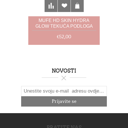
MUFE HD SKIN HYDRA
GLOW TEKUĆA PODLOGA
1R02 30ML
€52,00
NOVOSTI
PRATITE NAS