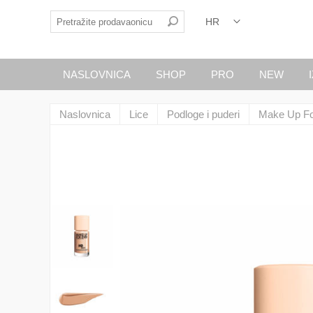
NASLOVNICA
SHOP
PRO
NEW
Naslovnica
Lice
Podloge i puderi
Make Up Fo