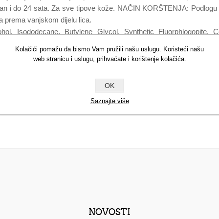
tojan i do 24 sata. Za sve tipove kože. NAČIN KORŠTENJA: Podlogu 
a prema vanjskom dijelu lica.
ohol, Isododecane, Butylene Glycol, Synthetic Fluorphlogopite, 
Dimethicone, Disteardimonium Hectorite, Sorbitan Sesquioleate, D
Kolačići pomažu da bismo Vam pružili našu uslugu. Koristeći našu
, Propylene Carbonate, Parfum (Fragrance), Sodium Citrate, Hex
web stranicu i uslugu, prihvaćate i korištenje kolačića.
 Phenethyl Alcohol, Saccharide Isomerate, Pentaerythrityl Tetra-Di
5941.
OK
Saznajte više
NOVOSTI