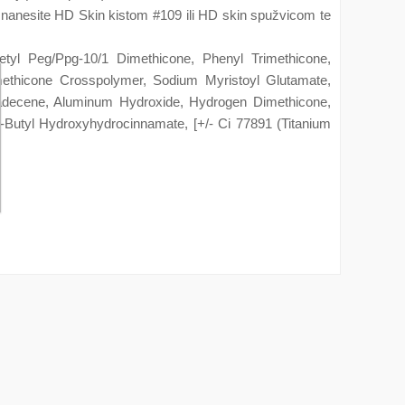
nanesite HD Skin kistom #109 ili HD skin spužvicom te
Cetyl Peg/Ppg-10/1 Dimethicone, Phenyl Trimethicone,
imethicone Crosspolymer, Sodium Myristoyl Glutamate,
adecene, Aluminum Hydroxide, Hydrogen Dimethicone,
-T-Butyl Hydroxyhydrocinnamate, [+/- Ci 77891 (Titanium