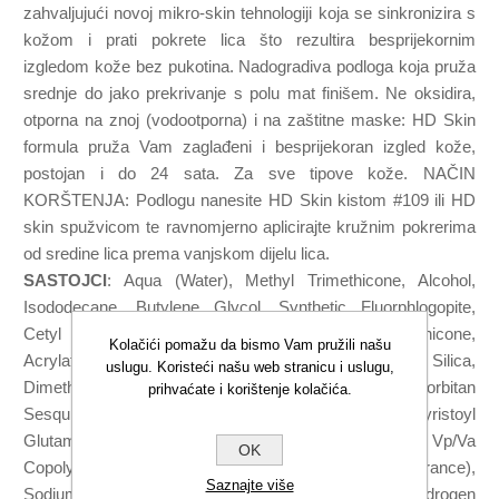
zahvaljujući novoj mikro-skin tehnologiji koja se sinkronizira s
kožom i prati pokrete lica što rezultira besprijekornim
izgledom kože bez pukotina. Nadogradiva podloga koja pruža
srednje do jako prekrivanje s polu mat finišem. Ne oksidira,
otporna na znoj (vodootporna) i na zaštitne maske: HD Skin
formula pruža Vam zaglađeni i besprijekoran izgled kože,
postojan i do 24 sata. Za sve tipove kože. NAČIN
KORŠTENJA: Podlogu nanesite HD Skin kistom #109 ili HD
skin spužvicom te ravnomjerno aplicirajte kružnim pokrerima
od sredine lica prema vanjskom dijelu lica.
SASTOJCI
: Aqua (Water), Methyl Trimethicone, Alcohol,
Isododecane, Butylene Glycol, Synthetic Fluorphlogopite,
Cetyl Peg/Ppg-10/1 Dimethicone, Phenyl Trimethicone,
Kolačići pomažu da bismo Vam pružili našu
Acrylates/Dimethicone Copolymer, Glycerin, Silica,
uslugu. Koristeći našu web stranicu i uslugu,
Dimethicone, Disteardimonium Hectorite, Sorbitan
prihvaćate i korištenje kolačića.
Sesquioleate, Dimethicone Crosspolymer, Sodium Myristoyl
Glutamate, Sodium Benzoate, Sodium Chloride, Vp/Va
OK
Copolymer, Propylene Carbonate, Parfum (Fragrance),
Saznajte više
Sodium Citrate, Hexadecene, Aluminum Hydroxide, Hydrogen