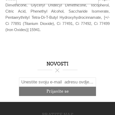
Dimethicone, Glyceryl Undecyl Dimethicone, Tocopherol,
Citric Acid, Phenethyl Alcohol, Saccharide Isomerate,
Pentaerythrityl Tetra-Di-T-Butyl Hydroxyhydrocinnamate, [+/-
Ci 77891 (Titanium Dioxide), Ci 77491, Ci 77492, Ci 77499
(Iron Oxides)] 15941.
NOVOSTI
PRATITE NAS