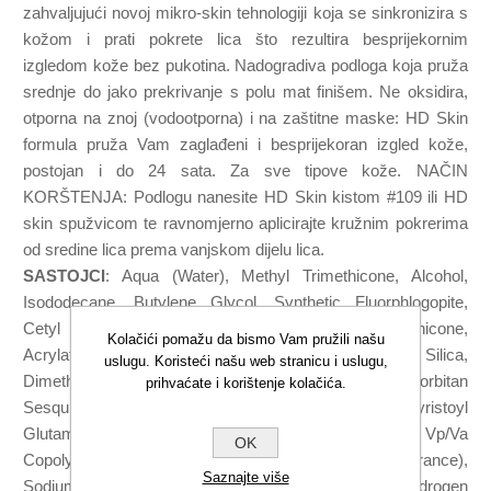
zahvaljujući novoj mikro-skin tehnologiji koja se sinkronizira s
kožom i prati pokrete lica što rezultira besprijekornim
izgledom kože bez pukotina. Nadogradiva podloga koja pruža
srednje do jako prekrivanje s polu mat finišem. Ne oksidira,
otporna na znoj (vodootporna) i na zaštitne maske: HD Skin
formula pruža Vam zaglađeni i besprijekoran izgled kože,
postojan i do 24 sata. Za sve tipove kože. NAČIN
KORŠTENJA: Podlogu nanesite HD Skin kistom #109 ili HD
skin spužvicom te ravnomjerno aplicirajte kružnim pokrerima
od sredine lica prema vanjskom dijelu lica.
SASTOJCI
: Aqua (Water), Methyl Trimethicone, Alcohol,
Isododecane, Butylene Glycol, Synthetic Fluorphlogopite,
Cetyl Peg/Ppg-10/1 Dimethicone, Phenyl Trimethicone,
Kolačići pomažu da bismo Vam pružili našu
Acrylates/Dimethicone Copolymer, Glycerin, Silica,
uslugu. Koristeći našu web stranicu i uslugu,
Dimethicone, Disteardimonium Hectorite, Sorbitan
prihvaćate i korištenje kolačića.
Sesquioleate, Dimethicone Crosspolymer, Sodium Myristoyl
Glutamate, Sodium Benzoate, Sodium Chloride, Vp/Va
OK
Copolymer, Propylene Carbonate, Parfum (Fragrance),
Saznajte više
Sodium Citrate, Hexadecene, Aluminum Hydroxide, Hydrogen