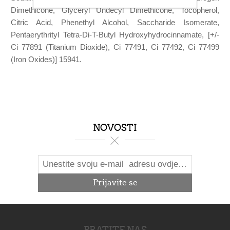
Dimethicone, Glyceryl Undecyl Dimethicone, Tocopherol,
Citric Acid, Phenethyl Alcohol, Saccharide Isomerate,
Pentaerythrityl Tetra-Di-T-Butyl Hydroxyhydrocinnamate, [+/-
Ci 77891 (Titanium Dioxide), Ci 77491, Ci 77492, Ci 77499
(Iron Oxides)] 15941.
NOVOSTI
PRATITE NAS