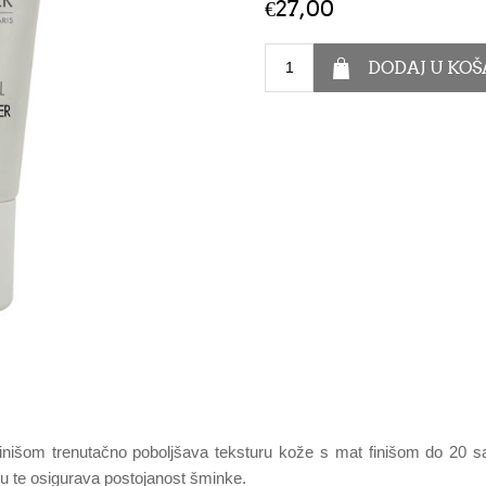
€27,00
inišom trenutačno poboljšava teksturu kože s mat finišom do 20 
ožu te osigurava postojanost šminke.