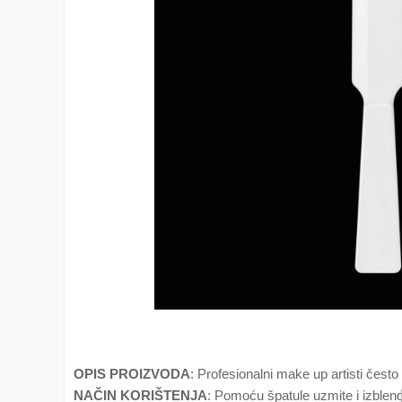
OPIS PROIZVODA
: Profesionalni make up artisti često
NAČIN KORIŠTENJA
: Pomoću špatule uzmite i izblend