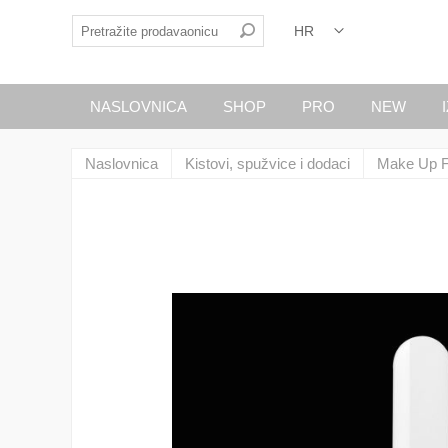
NASLOVNICA
SHOP
PRO
NEW
Naslovnica
Kistovi, spužvice i dodaci
Make Up F