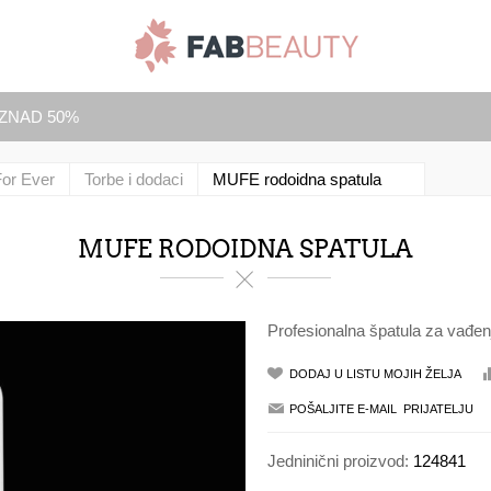
IZNAD 50%
or Ever
Torbe i dodaci
MUFE rodoidna spatula
MUFE RODOIDNA SPATULA
Profesionalna špatula za vađenj
Jedninični proizvod:
124841