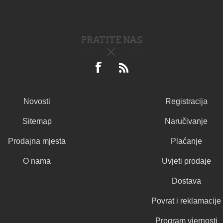
PRATITE NAS
Novosti
Registracija
Sitemap
Naručivanje
Prodajna mjesta
Plaćanje
O nama
Uvjeti prodaje
Dostava
Povrat i reklamacije
Program vjernosti