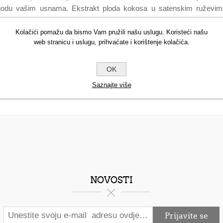
godu vašim usnama. Ekstrakt ploda kokosa u satenskim ruževima 
ju formulu ikad!
 na središte gornje usne, koristeći oštre rubove kako biste usavršil
Kolačići pomažu da bismo Vam pružili našu uslugu. Koristeći našu
web stranicu i uslugu, prihvaćate i korištenje kolačića.
kako bi odgovarao svakom kutu gornje usne. Nanesite ruž na sredinu 
OK
Saznajte više
NOVOSTI