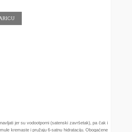
avljati ​​jer su vodootporni (satenski završetak), pa čak i
u formule kremaste i pružaju 6-satnu hidrataciju. Obogaćene