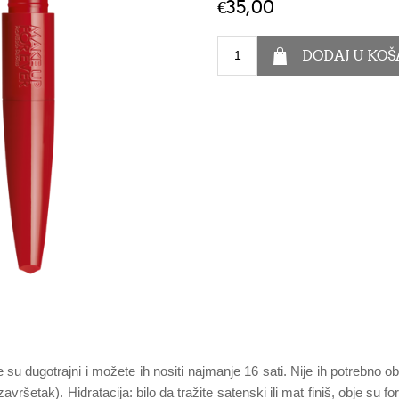
€35,00
 su dugotrajni i možete ih nositi najmanje 16 sati. Nije ih potrebno obn
završetak). Hidratacija: bilo da tražite satenski ili mat finiš, obje s