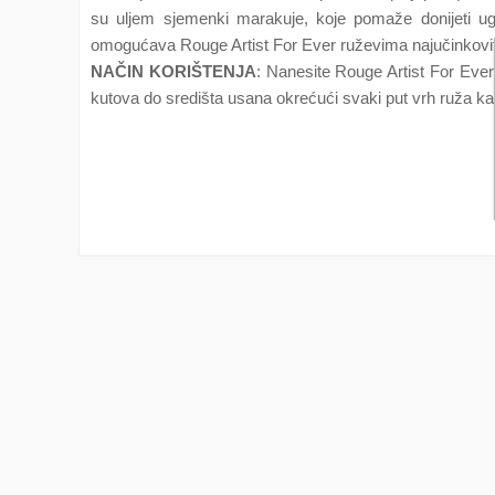
su uljem sjemenki marakuje, koje pomaže donijeti u
omogućava Rouge Artist For Ever ruževima najučinkoviti
NAČIN KORIŠTENJA
: Nanesite Rouge Artist For Ever
kutova do središta usana okrećući svaki put vrh ruža 