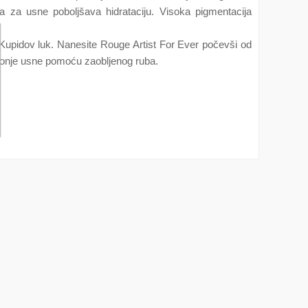
za usne poboljšava hidrataciju. Visoka pigmentacija
i Kupidov luk. Nanesite Rouge Artist For Ever počevši od
donje usne pomoću zaobljenog ruba.