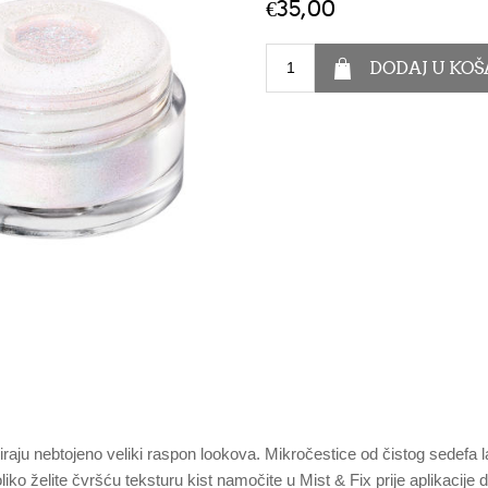
€35,00
eiraju nebtojeno veliki raspon lookova. Mikročestice od čistog sedefa l
Ukoliko želite čvršću teksturu kist namočite u Mist & Fix prije aplikacij