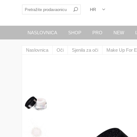
NASLOVNICA
SHOP
PRO
NEW
Naslovnica
Oči
Sjenila za oči
Make Up For E