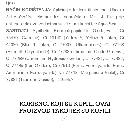
tijelo.
NAČIN KORIŠTENJA
: Aplicirajte kistom ili prstima. Ukoliko
želite čvršću teksturu kist namočite u Mist & Fix prije
aplikacije dok za vodootpornu teksturu koristitee Aqua Seal.
SASTOJCI
: Synthetic Fluorphlogopite,Tin Oxide,[+/- : Ci
75470 (Carmine), Ci 19140 (Yellow 5, Yellow 5 Lake), Ci
42090 (Blue 1 Lake), Ci 77007 (Ultramarines), Ci 77163
(Bismuth Oxychloride), Ci 77288 (Chromium Oxide Greens),
Ci 77289 (Chromium Hydroxide Green), Ci 77491, Ci 77492,
Ci 77499 (Iron Oxides), Ci 77510 (Ferric Ferrocyanide, Ferric
Ammonium Ferrocyanide), Ci 77742 (Manganese Violet), Ci
77891 (Titanium Dioxide),]. 11654/A
KORISNCI KOJI SU KUPILI OVAJ
PROIZVOD TAKOĐER SU KUPILI