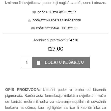
Iznimno fini svjetlucavi puder koji naglašava oči, usne i obraze.
Jedninični proizvod:
124730
€27,00
OPIS PROIZVODA
: Ultrafini puder u prahu od bisernih
pigmenata. Baršunasta formulacija reflektira svjetlost i može
se koristiti mokra ili suha za stvaranje suptilnih ili odvažnih
lookova na očima, kao highlighter za lice ili kao šminka za