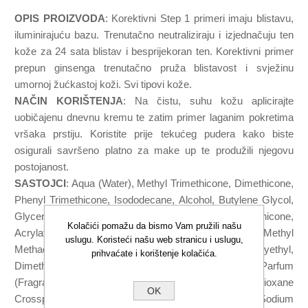
OPIS PROIZVODA
: Korektivni Step 1 primeri imaju blistavu,
iluminirajuću bazu. Trenutačno neutraliziraju i izjednačuju ten
kože za 24 sata blistav i besprijekoran ten. Korektivni primer
prepun ginsenga trenutačno pruža blistavost i svježinu
umornoj žućkastoj koži. Svi tipovi kože.
NAČIN KORIŠTENJA
: Na čistu, suhu kožu aplicirajte
uobičajenu dnevnu kremu te zatim primer laganim pokretima
vršaka prstiju. Koristite prije tekućeg pudera kako biste
osigurali savršeno platno za make up te produžili njegovu
postojanost.
SASTOJCI
: Aqua (Water), Methyl Trimethicone, Dimethicone,
Phenyl Trimethicone, Isododecane, Alcohol, Butylene Glycol,
Glycerin, Cetyl Peg/Ppg-10/1 Dimethicone,
Kolačići pomažu da bismo Vam pružili našu
Acrylates/Dimethicone Copolymer, Alumina, Methyl
uslugu. Koristeći našu web stranicu i uslugu,
Methacrylate Crosspolymer, Peg-9 Polydimethylsiloxyethyl,
prihvaćate i korištenje kolačića.
Dimethicone, Panthenol, Disteardimonium Hectorite, Parfum
(Fragrance), Vinyl Dimethicone/Methicone Silsesquioxane
OK
Crosspolymer, Caprylyl Glycol, Propylene Carbonate, Sodium