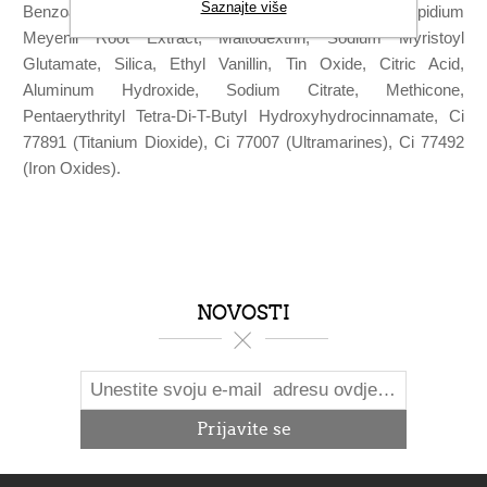
Saznajte više
Benzoate, Sodium Chloride, Hexadecene, Lecithin, Lepidium
Meyenii Root Extract, Maltodextrin, Sodium Myristoyl
Glutamate, Silica, Ethyl Vanillin, Tin Oxide, Citric Acid,
Aluminum Hydroxide, Sodium Citrate, Methicone,
Pentaerythrityl Tetra-Di-T-Butyl Hydroxyhydrocinnamate, Ci
77891 (Titanium Dioxide), Ci 77007 (Ultramarines), Ci 77492
(Iron Oxides).
NOVOSTI