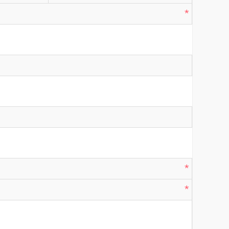
*
*
*