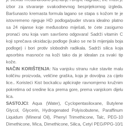
izbor za stvaranje svakodnevnog besprijekornog izgleda.
Baršunasto kremasta formula lagano se stapa s kožom te je
istovremeno njeguje HD podloga/puder stvara idealno platno
sa 24 nijanse koje međusobno miješati, te ćete zasigurno
pronaći onu koja vam savršeno odgovara! Sadrži vitamin C
koji sprečava oksidaciju podloge (kako se ne bi mijenjala boja
podloge) i bori protiv slobodnih radikala. Sadrži silica koja
apsorbira masnoće na koži tako da je idealan za svaki tip
kože.
NAČIN KORIŠTENJA
: Na vanjsku stranu ruke stavite malu
količinu proizvoda, veličine graška, koja je dovoljna za cijelo
lice.. Koristeći Kist bockalicu aplicirajte ravnomjerno kružnim
pokretima od sredine lica prema gore, prema vanjskom dijelu
lica.
SASTOJCI
: Aqua (Water), Cyclopentasiloxane, Butylene
Glycol, Glycerin, Hydrogenated Polyisobutene, Paraffinum
Liquidum (Mineral Oil), Phenyl Trimethicone, Talc, PEG-10
Dimethicone, Mica, Dimethicone, Silica, Cetyl PEG/PPG-10/1