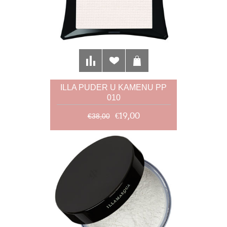
ILLA PUDER U KAMENU PP
010
€19,00
€38,00