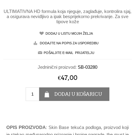
ULTIMATIVNA HD formula koja njeguje, zaglađuje, kontrolira sjaj,
a osigurava nevidljivo a ipak besprijekorno prekrivanje. Za sve
tipove kože
Jedninični proizvod:
SB-03280
€47,00
OPIS PROIZVODA
: Skin Base tekuća podloga, proizvod koji
je stekao međunarodno priznanje i brojne nagrade, the must je