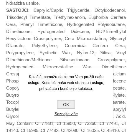
hidratizira usnice.
SASTOJCI
: Caprylic/Capric Triglyceride, Octyldodecanol,
Triisodecyl Trimellitate, Triethylhexanoin, Euphorbia Cerifera
Cera, Phenyl Trimethicone, Hydrogenated Polyisobutene,
Dimethicone, Hydrogenated Didecene, HDI/Trimethylol
Hexyllactone Crosspolymer, Cera Microcristallina, Glyceryl
Dilaurate, Polyethylene, Copernicia Cerifera Cera,
Polypropylene, Synthetic Wax, Nylon-12, Silica, Vinyl
Dimethicone/Methicone Silsesquioxane Crosspolymer,
Hydrogenated Microcrystalline Wax, Dimethicone
Crosspolymer, Ethylhexyl Methoxycinnamate, Dicalcium
Kolačići pomažu da bismo Vam pružili našu
Phosphate Dihydrate, Ethylhexyl Palmitate, VP/Hexadecene
uslugu. Koristeći našu web stranicu i uslugu,
Copolymer, Aroma, Sorbic Acid, Tocopheryl Acetate,
prihvaćate i korištenje kolačića.
Butyrospermum Parkii Butter, Silica Dimethyl Silylate,
Tocopherol, Lecithin, Ascorbyl Palmitate, Glyceryl Stearate,
OK
Butylene Glycol, Glyceryl Oleate, Phenoxyethanol, Caprylyl
Saznajte više
Glycol, Sodium Hyaluronate, Hexylene Glycol, Citric Acid.
May Contain: CI 77891, CI 15850, CI 73360, CI 77491, CI
19140, CI 15985, CI 77492, CI 42090, CI 16035, CI 45410, CI