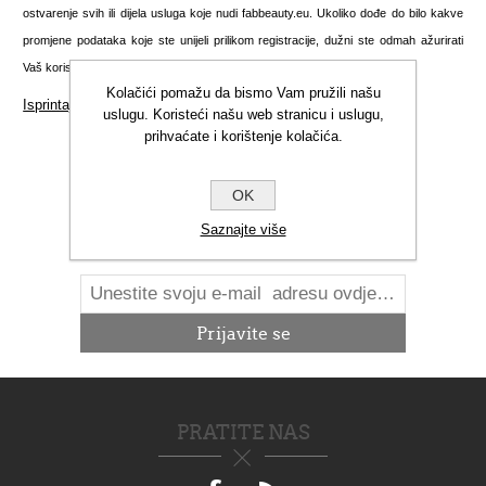
ostvarenje svih ili dijela usluga koje nudi fabbeauty.eu. Ukoliko dođe do bilo kakve
promjene podataka koje ste unijeli prilikom registracije, dužni ste odmah ažurirati
Vaš korisnički račun kako biste nas obavijestili o nastalim promjenama.
Kolačići pomažu da bismo Vam pružili našu
Isprintajte ovu stranicu
uslugu. Koristeći našu web stranicu i uslugu,
prihvaćate i korištenje kolačića.
OK
NOVOSTI
Saznajte više
PRATITE NAS