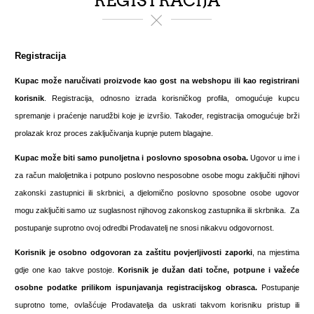
REGISTRACIJA
Registracija
Kupac može naručivati proizvode kao gost na webshopu ili kao registrirani
korisnik
. Registracija, odnosno izrada korisničkog profila, omogućuje kupcu
spremanje i praćenje narudžbi koje je izvršio. Također, registracija omogućuje brži
prolazak kroz proces zaključivanja kupnje putem blagajne.
Kupac može biti samo
punoljetna i poslovno sposobna osoba.
Ugovor u ime i
za račun maloljetnika i potpuno poslovno nesposobne osobe mogu zaključiti njihovi
zakonski zastupnici ili skrbnici, a djelomično poslovno sposobne osobe ugovor
mogu zaključiti samo uz suglasnost njihovog zakonskog zastupnika ili skrbnika. Za
postupanje suprotno ovoj odredbi Prodavatelj ne snosi nikakvu odgovornost.
Korisnik je osobno odgovoran za zaštitu povjerljivosti zaporki
, na mjestima
gdje one kao takve postoje.
Korisnik je dužan dati točne, potpune i važeće
osobne podatke prilikom ispunjavanja registracijskog obrasca.
Postupanje
suprotno tome, ovlašćuje Prodavatelja da uskrati takvom korisniku pristup ili