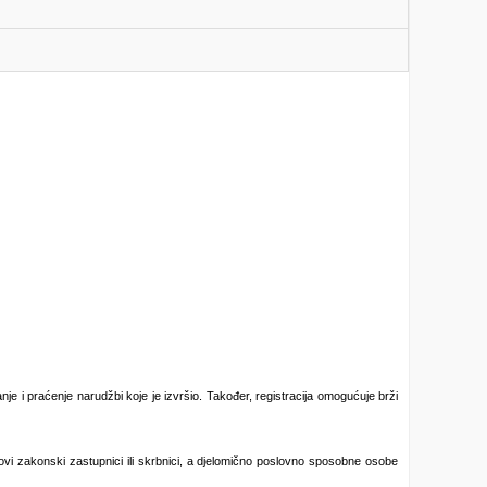
je i praćenje narudžbi koje je izvršio. Također, registracija omogućuje brži
vi zakonski zastupnici ili skrbnici, a djelomično poslovno sposobne osobe