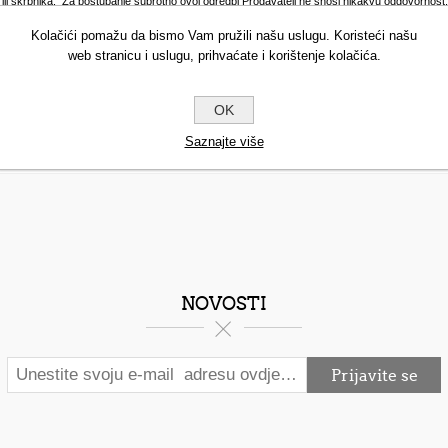
li skrbnika. Za postupanje suprotno ovoj odredbi Prodavatelj ne snosi nikakvu odgovornost.
Kolačići pomažu da bismo Vam pružili našu uslugu. Koristeći našu
jestima gdje one kao takve postoje.
Korisnik je dužan dati točne, potpune i važeće oso
web stranicu i uslugu, prihvaćate i korištenje kolačića.
 ostvarenje svih ili dijela usluga koje nudi fabbeauty.eu. Ukoliko dođe do bilo kakve promjene 
OK
Saznajte više
NOVOSTI