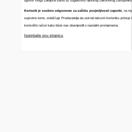
ugovor mogu zaključiti samo uz suglasnost njihovog zakonskog zastupnika i
Korisnik je osobno odgovoran za zaštitu povjerljivosti zaporki
, na m
suprotno tome, ovlašćuje Prodavatelja da uskrati takvom korisniku pristup ili
korisnički račun kako biste nas obavijestili o nastalim promjenama.
Isprintajte ovu stranicu