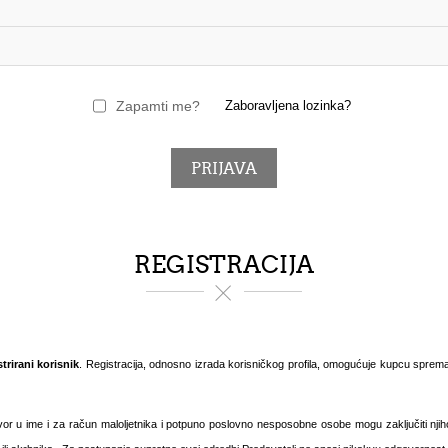
Zapamti me?
Zaboravljena lozinka?
REGISTRACIJA
rirani korisnik
. Registracija, odnosno izrada korisničkog profila, omogućuje kupcu spreman
r u ime i za račun maloljetnika i potpuno poslovno nesposobne osobe mogu zaključiti njiho