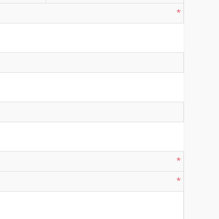
*
*
*